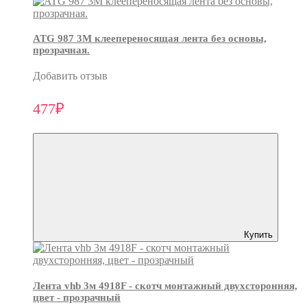
ATG 987 3М клеепереносящая лента без основы,
прозрачная.
Добавить отзыв
477₽
Купить
Лента vhb 3м 4918F - скотч монтажный двухсторонняя,
цвет - прозрачный