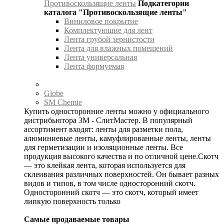
Противоскользящие ленты
Подкатегории
каталога "Противоскользящие ленты"
Виниловое покрытие
Комплектуюшие для лент
Лента грубой зернистости
Лента для влажных помещений
Лента универсальная
Лента формуемая
Globe
SM Chemie
Купить односторонние ленты можно у официального
дистрибьютора 3М - СлитМастер. В популярный
ассортимент входят: ленты для разметки пола,
алюминиевые ленты, камуфлированные ленты, ленты
для герметизации и изоляционные ленты. Все
продукция высокого качества и по отличной цене.Скотч
— это клейкая лента, которая используется для
склеивания различных поверхностей. Он бывает разных
видов и типов, в том числе односторонний скотч.
Односторонний скотч — это скотч, который имеет
липкую поверхность только
Самые продаваемые товары