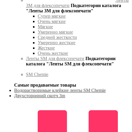
Ленты
3М для флексопечати
Подкатегории каталога
"Ленты 3М для флексопечати"
Супер мягкие
Очень мягкие
Мягкие
Умеренно мягкие
Средней жесткости
Умеренно жесткие
Жесткие
Очень жесткие
Ленты SM для флексопечати
Подкатегории
каталога "Ленты SM для флексопечати"
SM Chemie
Самые продаваемые товары
Водорастворимые клейкие ленты SM Chemie
Двухсторонний скотч 3m