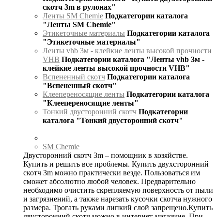
скотч 3m в рулонах"
Ленты SM Chemie
Подкатегории каталога
"Ленты SM Chemie"
Этикеточные материалы
Подкатегории каталога
"Этикеточные материалы"
Ленты vhb 3м - клейкие ленты высокой прочности
VHB
Подкатегории каталога "Ленты vhb 3м -
клейкие ленты высокой прочности VHB"
Вспененный скотч
Подкатегории каталога
"Вспененный скотч"
Клеепереносящие ленты
Подкатегории каталога
"Клеепереносящие ленты"
Тонкий двусторонний скотч
Подкатегории
каталога "Тонкий двусторонний скотч"
SM Chemie
Двусторонний скотч 3m – помощник в хозяйстве.
Купить и решить все проблемы. Купить двухсторонний
скотч 3m можно практически везде. Пользоваться им
сможет абсолютно любой человек. Предварительно
необходимо очистить скрепляемую поверхность от пыли
и загрязнений, а также нарезать кусочки скотча нужного
размера. Трогать руками липкий слой запрещено.Купить
двусторонний скотч можно в интернет-магазине. При