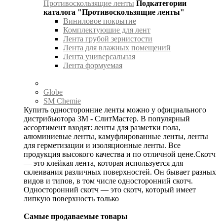
Противоскользящие ленты
Подкатегории
каталога "Противоскользящие ленты"
Виниловое покрытие
Комплектуюшие для лент
Лента грубой зернистости
Лента для влажных помещений
Лента универсальная
Лента формуемая
Globe
SM Chemie
Купить односторонние ленты можно у официального
дистрибьютора 3М - СлитМастер. В популярный
ассортимент входят: ленты для разметки пола,
алюминиевые ленты, камуфлированные ленты, ленты
для герметизации и изоляционные ленты. Все
продукция высокого качества и по отличной цене.Скотч
— это клейкая лента, которая используется для
склеивания различных поверхностей. Он бывает разных
видов и типов, в том числе односторонний скотч.
Односторонний скотч — это скотч, который имеет
липкую поверхность только
Самые продаваемые товары