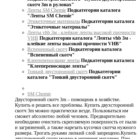
скотч 3m в рулонах"
Ленты SM Chemie
Подкатегории каталога
"Ленты SM Chemie"
Этикеточные материалы
Подкатегории каталога
"Этикеточные материалы"
Ленты vhb 3м - клейкие ленты высокой прочности
VHB
Подкатегории каталога "Ленты vhb 3м -
клейкие ленты высокой прочности VHB"
Вспененный скотч
Подкатегории каталога
"Вспененный скотч"
Клеепереносящие ленты
Подкатегории каталога
"Клеепереносящие ленты"
Тонкий двусторонний скотч
Подкатегории
каталога "Тонкий двусторонний скотч"
SM Chemie
Двусторонний скотч 3m – помощник в хозяйстве.
Купить и решить все проблемы. Купить двухсторонний
скотч 3m можно практически везде. Пользоваться им
сможет абсолютно любой человек. Предварительно
необходимо очистить скрепляемую поверхность от пыли
и загрязнений, а также нарезать кусочки скотча нужного
размера. Трогать руками липкий слой запрещено.Купить
двусторонний скотч можно в интернет-магазине. При