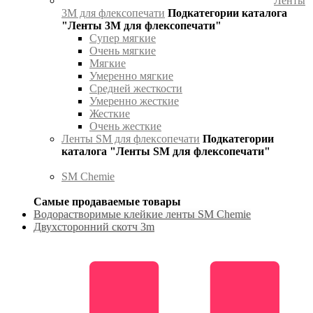
Ленты
3М для флексопечати
Подкатегории каталога
"Ленты 3М для флексопечати"
Супер мягкие
Очень мягкие
Мягкие
Умеренно мягкие
Средней жесткости
Умеренно жесткие
Жесткие
Очень жесткие
Ленты SM для флексопечати
Подкатегории
каталога "Ленты SM для флексопечати"
SM Chemie
Самые продаваемые товары
Водорастворимые клейкие ленты SM Chemie
Двухсторонний скотч 3m