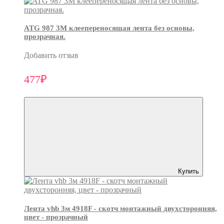
ATG 987 3М клеепереносящая лента без основы,
прозрачная.
Добавить отзыв
477₽
Купить
Лента vhb 3м 4918F - скотч монтажный двухсторонняя,
цвет - прозрачный