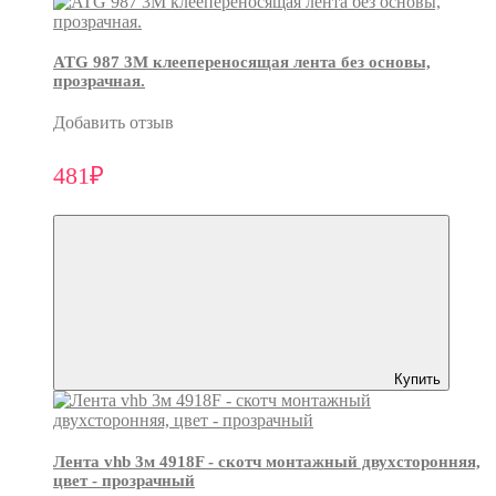
ATG 987 3М клеепереносящая лента без основы,
прозрачная.
Добавить отзыв
481₽
Купить
Лента vhb 3м 4918F - скотч монтажный двухсторонняя,
цвет - прозрачный