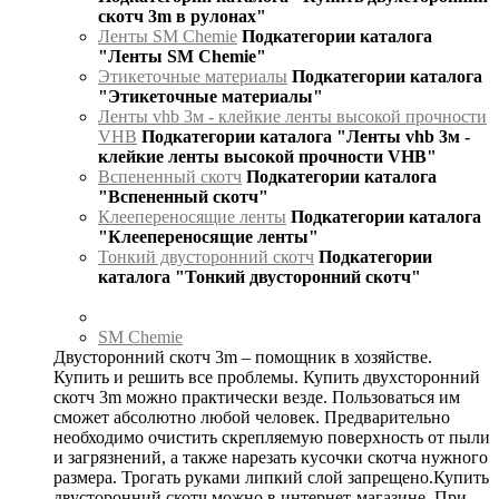
скотч 3m в рулонах"
Ленты SM Chemie
Подкатегории каталога
"Ленты SM Chemie"
Этикеточные материалы
Подкатегории каталога
"Этикеточные материалы"
Ленты vhb 3м - клейкие ленты высокой прочности
VHB
Подкатегории каталога "Ленты vhb 3м -
клейкие ленты высокой прочности VHB"
Вспененный скотч
Подкатегории каталога
"Вспененный скотч"
Клеепереносящие ленты
Подкатегории каталога
"Клеепереносящие ленты"
Тонкий двусторонний скотч
Подкатегории
каталога "Тонкий двусторонний скотч"
SM Chemie
Двусторонний скотч 3m – помощник в хозяйстве.
Купить и решить все проблемы. Купить двухсторонний
скотч 3m можно практически везде. Пользоваться им
сможет абсолютно любой человек. Предварительно
необходимо очистить скрепляемую поверхность от пыли
и загрязнений, а также нарезать кусочки скотча нужного
размера. Трогать руками липкий слой запрещено.Купить
двусторонний скотч можно в интернет-магазине. При