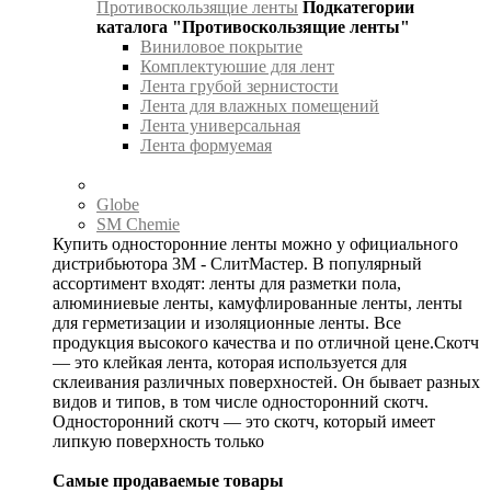
Противоскользящие ленты
Подкатегории
каталога "Противоскользящие ленты"
Виниловое покрытие
Комплектуюшие для лент
Лента грубой зернистости
Лента для влажных помещений
Лента универсальная
Лента формуемая
Globe
SM Chemie
Купить односторонние ленты можно у официального
дистрибьютора 3М - СлитМастер. В популярный
ассортимент входят: ленты для разметки пола,
алюминиевые ленты, камуфлированные ленты, ленты
для герметизации и изоляционные ленты. Все
продукция высокого качества и по отличной цене.Скотч
— это клейкая лента, которая используется для
склеивания различных поверхностей. Он бывает разных
видов и типов, в том числе односторонний скотч.
Односторонний скотч — это скотч, который имеет
липкую поверхность только
Самые продаваемые товары