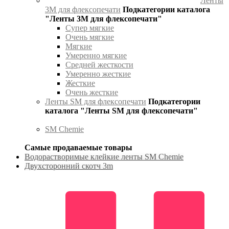
Ленты
3М для флексопечати
Подкатегории каталога
"Ленты 3М для флексопечати"
Супер мягкие
Очень мягкие
Мягкие
Умеренно мягкие
Средней жесткости
Умеренно жесткие
Жесткие
Очень жесткие
Ленты SM для флексопечати
Подкатегории
каталога "Ленты SM для флексопечати"
SM Chemie
Самые продаваемые товары
Водорастворимые клейкие ленты SM Chemie
Двухсторонний скотч 3m