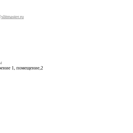
slitmaster.ru
ы
роение 1, помещение,2