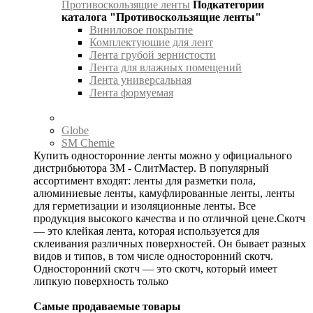
Противоскользящие ленты
Подкатегории
каталога "Противоскользящие ленты"
Виниловое покрытие
Комплектуюшие для лент
Лента грубой зернистости
Лента для влажных помещений
Лента универсальная
Лента формуемая
Globe
SM Chemie
Купить односторонние ленты можно у официального
дистрибьютора 3М - СлитМастер. В популярный
ассортимент входят: ленты для разметки пола,
алюминиевые ленты, камуфлированные ленты, ленты
для герметизации и изоляционные ленты. Все
продукция высокого качества и по отличной цене.Скотч
— это клейкая лента, которая используется для
склеивания различных поверхностей. Он бывает разных
видов и типов, в том числе односторонний скотч.
Односторонний скотч — это скотч, который имеет
липкую поверхность только
Самые продаваемые товары