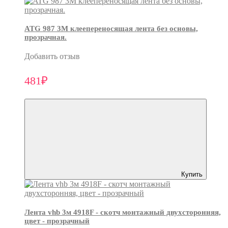
ATG 987 3М клеепереносящая лента без основы,
прозрачная.
Добавить отзыв
481₽
Купить
Лента vhb 3м 4918F - скотч монтажный двухсторонняя,
цвет - прозрачный