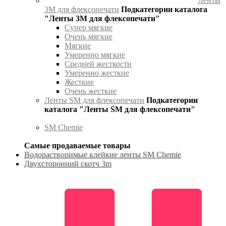
Ленты
3М для флексопечати
Подкатегории каталога
"Ленты 3М для флексопечати"
Супер мягкие
Очень мягкие
Мягкие
Умеренно мягкие
Средней жесткости
Умеренно жесткие
Жесткие
Очень жесткие
Ленты SM для флексопечати
Подкатегории
каталога "Ленты SM для флексопечати"
SM Chemie
Самые продаваемые товары
Водорастворимые клейкие ленты SM Chemie
Двухсторонний скотч 3m