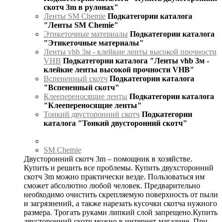
скотч 3m в рулонах"
Ленты SM Chemie
Подкатегории каталога
"Ленты SM Chemie"
Этикеточные материалы
Подкатегории каталога
"Этикеточные материалы"
Ленты vhb 3м - клейкие ленты высокой прочности
VHB
Подкатегории каталога "Ленты vhb 3м -
клейкие ленты высокой прочности VHB"
Вспененный скотч
Подкатегории каталога
"Вспененный скотч"
Клеепереносящие ленты
Подкатегории каталога
"Клеепереносящие ленты"
Тонкий двусторонний скотч
Подкатегории
каталога "Тонкий двусторонний скотч"
SM Chemie
Двусторонний скотч 3m – помощник в хозяйстве.
Купить и решить все проблемы. Купить двухсторонний
скотч 3m можно практически везде. Пользоваться им
сможет абсолютно любой человек. Предварительно
необходимо очистить скрепляемую поверхность от пыли
и загрязнений, а также нарезать кусочки скотча нужного
размера. Трогать руками липкий слой запрещено.Купить
двусторонний скотч можно в интернет-магазине. При