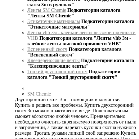
скотч 3m в рулонах"
Ленты SM Chemie
Подкатегории каталога
"Ленты SM Chemie"
Этикеточные материалы
Подкатегории каталога
"Этикеточные материалы"
Ленты vhb 3м - клейкие ленты высокой прочности
VHB
Подкатегории каталога "Ленты vhb 3м -
клейкие ленты высокой прочности VHB"
Вспененный скотч
Подкатегории каталога
"Вспененный скотч"
Клеепереносящие ленты
Подкатегории каталога
"Клеепереносящие ленты"
Тонкий двусторонний скотч
Подкатегории
каталога "Тонкий двусторонний скотч"
SM Chemie
Двусторонний скотч 3m – помощник в хозяйстве.
Купить и решить все проблемы. Купить двухсторонний
скотч 3m можно практически везде. Пользоваться им
сможет абсолютно любой человек. Предварительно
необходимо очистить скрепляемую поверхность от пыли
и загрязнений, а также нарезать кусочки скотча нужного
размера. Трогать руками липкий слой запрещено.Купить
двусторонний скотч можно в интернет-магазине. При