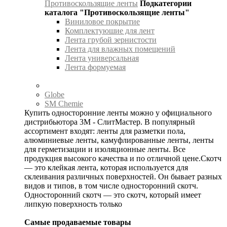
Противоскользящие ленты
Подкатегории
каталога "Противоскользящие ленты"
Виниловое покрытие
Комплектуюшие для лент
Лента грубой зернистости
Лента для влажных помещений
Лента универсальная
Лента формуемая
Globe
SM Chemie
Купить односторонние ленты можно у официального
дистрибьютора 3М - СлитМастер. В популярный
ассортимент входят: ленты для разметки пола,
алюминиевые ленты, камуфлированные ленты, ленты
для герметизации и изоляционные ленты. Все
продукция высокого качества и по отличной цене.Скотч
— это клейкая лента, которая используется для
склеивания различных поверхностей. Он бывает разных
видов и типов, в том числе односторонний скотч.
Односторонний скотч — это скотч, который имеет
липкую поверхность только
Самые продаваемые товары