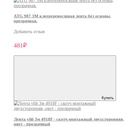
ATG 987 3М клеепереносящая лента без основы,
прозрачная.
Добавить отзыв
481₽
Купить
Лента vhb 3м 4918F - скотч монтажный двухсторонняя,
цвет - прозрачный