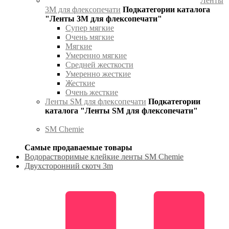
Ленты
3М для флексопечати
Подкатегории каталога
"Ленты 3М для флексопечати"
Супер мягкие
Очень мягкие
Мягкие
Умеренно мягкие
Средней жесткости
Умеренно жесткие
Жесткие
Очень жесткие
Ленты SM для флексопечати
Подкатегории
каталога "Ленты SM для флексопечати"
SM Chemie
Самые продаваемые товары
Водорастворимые клейкие ленты SM Chemie
Двухсторонний скотч 3m