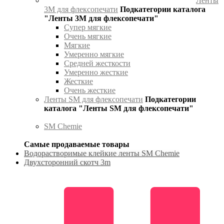
Ленты
3М для флексопечати
Подкатегории каталога
"Ленты 3М для флексопечати"
Супер мягкие
Очень мягкие
Мягкие
Умеренно мягкие
Средней жесткости
Умеренно жесткие
Жесткие
Очень жесткие
Ленты SM для флексопечати
Подкатегории
каталога "Ленты SM для флексопечати"
SM Chemie
Самые продаваемые товары
Водорастворимые клейкие ленты SM Chemie
Двухсторонний скотч 3m