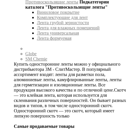
Противоскользящие ленты
Подкатегории
каталога "Противоскользящие ленты"
Виниловое покрытие
Комплектуюшие для лент
Лента грубой зернистости
Лента для влажных помещений
Лента универсальная
Лента формуемая
Globe
SM Chemie
Купить односторонние ленты можно у официального
дистрибьютора 3М - СлитМастер. В популярный
ассортимент входят: ленты для разметки пола,
алюминиевые ленты, камуфлированные ленты, ленты
для герметизации и изоляционные ленты. Все
продукция высокого качества и по отличной цене.Скотч
— это клейкая лента, которая используется для
склеивания различных поверхностей. Он бывает разных
видов и типов, в том числе односторонний скотч.
Односторонний скотч — это скотч, который имеет
липкую поверхность только
Самые продаваемые товары