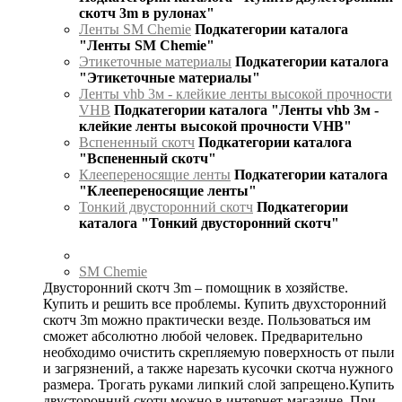
скотч 3m в рулонах"
Ленты SM Chemie
Подкатегории каталога
"Ленты SM Chemie"
Этикеточные материалы
Подкатегории каталога
"Этикеточные материалы"
Ленты vhb 3м - клейкие ленты высокой прочности
VHB
Подкатегории каталога "Ленты vhb 3м -
клейкие ленты высокой прочности VHB"
Вспененный скотч
Подкатегории каталога
"Вспененный скотч"
Клеепереносящие ленты
Подкатегории каталога
"Клеепереносящие ленты"
Тонкий двусторонний скотч
Подкатегории
каталога "Тонкий двусторонний скотч"
SM Chemie
Двусторонний скотч 3m – помощник в хозяйстве.
Купить и решить все проблемы. Купить двухсторонний
скотч 3m можно практически везде. Пользоваться им
сможет абсолютно любой человек. Предварительно
необходимо очистить скрепляемую поверхность от пыли
и загрязнений, а также нарезать кусочки скотча нужного
размера. Трогать руками липкий слой запрещено.Купить
двусторонний скотч можно в интернет-магазине. При