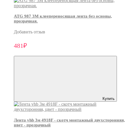
ATG 987 3М клеепереносящая лента без основы,
прозрачная.
Добавить отзыв
481₽
Купить
Лента vhb 3м 4918F - скотч монтажный двухсторонняя,
цвет - прозрачный