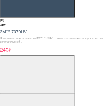
(0)
Хит
3M™ 7070UV
Прозрачная защитная плёнка 3M™ 7070UV — это высококачественное решение для
долговременной ..
240₽