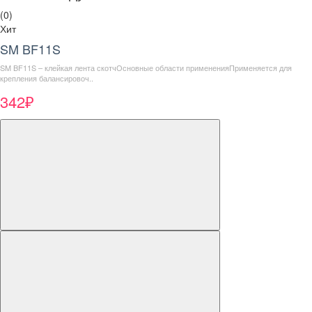
(0)
Хит
SM BF11S
SM BF11S – клейкая лента скотчОсновные области примененияПрименяется для
крепления балансировоч..
342₽