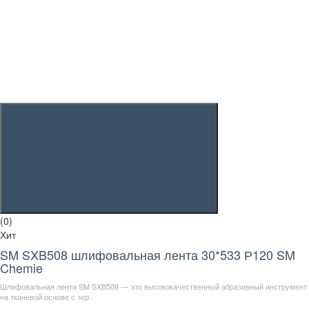
(0)
Хит
SM SXB508 шлифовальная лента 30*533 Р120 SM
Chemie
Шлифовальная лента SM SXB508 — это высококачественный абразивный инструмент
на тканевой основе с зер..