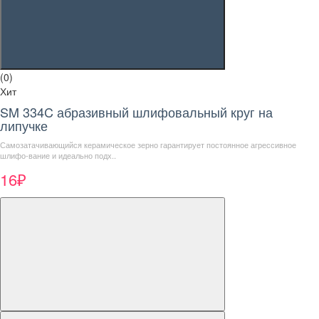
(0)
Хит
SM 334C абразивный шлифовальный круг на
липучке
Самозатачивающийся керамическое зерно гарантирует постоянное агрессивное
шлифо-вание и идеально подх..
16₽