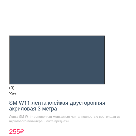
(0)
Хит
SM W11 лента клейкая двусторонняя
акриловая 3 метра
Лента SM W11- вспененная монтажная лента, полностью состоящая из
акрилового полимера. Лента предназн..
255₽