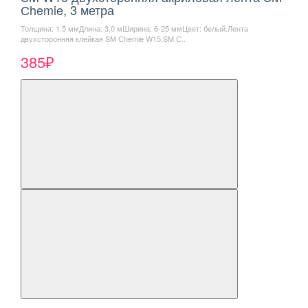
Сhemie, 3 метра
Толщина: 1.5 ммДлина: 3,0 мШирина: 6-25 ммЦвет: белый.Лента
двухсторонняя клейкая SM Сhemie W15.SM С..
385₽