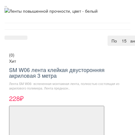
..
По умолча
15
(0)
Хит
SM W06 лента клейкая двусторонняя
акриловая 3 метра
Лента SM W06- вспененная монтажная лента, полностью состоящая из
акрилового полимера. Лента предназн..
228₽