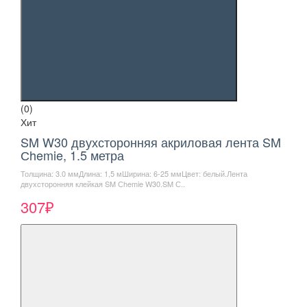
(0)
Хит
SM W30 двухсторонняя акриловая лента SM
Сhemie, 1.5 метра
Толщина: 3.0 ммДлина: 1,5 мШирина: 6-25 ммЦвет: белый.Лента
двухсторонняя клейкая SM Сhemie W30.SM С..
307₽