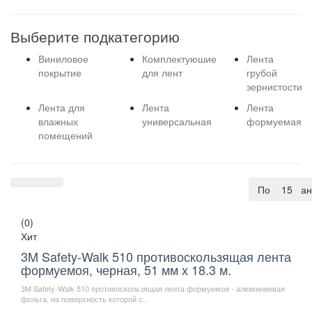
Выберите подкатегорию
Виниловое
Комплектуюшие
Лента
покрытие
для лент
грубой
зернистости
Лента для
Лента
Лента
влажных
универсальная
формуемая
помещений
По умолча
15
(0)
Хит
3M Safety-Walk 510 противоскользящая лента
формуемоя, черная, 51 мм х 18.3 м.
3M Safety-Walk 510 противоскользящая лента формуемоя - алюминиевая
фольга, на поверхность которой с..