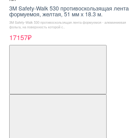
3M Safety-Walk 530 противоскользящая лента
формуемоя, желтая, 51 мм х 18.3 м.
3M Safety-Walk 530 противоскользящая лента формуемоя - алюминиевая
фольга, на поверхность которой с..
17157₽