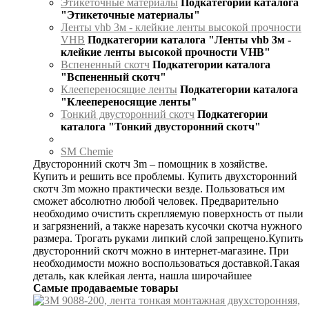
Этикеточные материалы
Подкатегории каталога
"Этикеточные материалы"
Ленты vhb 3м - клейкие ленты высокой прочности
VHB
Подкатегории каталога "Ленты vhb 3м -
клейкие ленты высокой прочности VHB"
Вспененный скотч
Подкатегории каталога
"Вспененный скотч"
Клеепереносящие ленты
Подкатегории каталога
"Клеепереносящие ленты"
Тонкий двусторонний скотч
Подкатегории
каталога "Тонкий двусторонний скотч"
SM Chemie
Двусторонний скотч 3m – помощник в хозяйстве.
Купить и решить все проблемы. Купить двухсторонний
скотч 3m можно практически везде. Пользоваться им
сможет абсолютно любой человек. Предварительно
необходимо очистить скрепляемую поверхность от пыли
и загрязнений, а также нарезать кусочки скотча нужного
размера. Трогать руками липкий слой запрещено.Купить
двусторонний скотч можно в интернет-магазине. При
необходимости можно воспользоваться доставкой.Такая
деталь, как клейкая лента, нашла широчайшее
Самые продаваемые товары