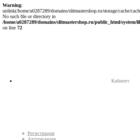
Warning
:
unlink(/home/a0287289/domains/slitmastershop.ru/storage/cache/cac
No such file or directory in
/home/a0287289/domains/slitmastershop.ru/public_html/system/li
on line
72
Кабинет
Регистрация
Авторизация