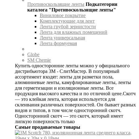
Противоскользящие ленты
Подкатегории
каталога "Противоскользящие ленты"
Виниловое покрытие
Комплектуюшие для лент
Лента грубой зернистости
Лента для влажных помещений
Лента универсальная
Лента формуемая
Globe
SM Chemie
Купить односторонние ленты можно у официального
дистрибьютора 3М - СлитМастер. В популярный
ассортимент входят: ленты для разметки пола,
алюминиевые ленты, камуфлированные ленты, ленты
для герметизации и изоляционные ленты. Все
продукция высокого качества и по отличной цене.Скотч
— это клейкая лента, которая используется для
склеивания различных поверхностей. Он бывает разных
видов и типов, в том числе односторонний скотч.
Односторонний скотч — это скотч, который имеет
липкую поверхность только
Самые продаваемые товары