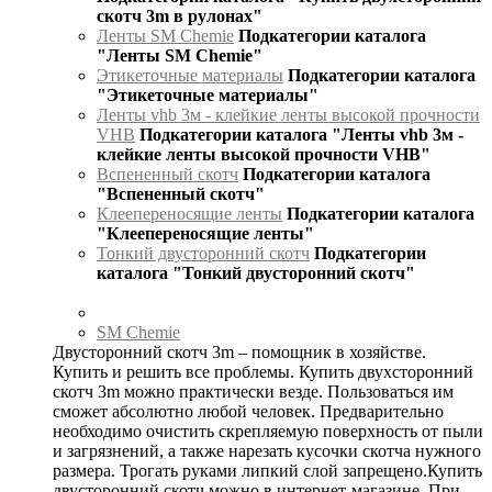
скотч 3m в рулонах"
Ленты SM Chemie
Подкатегории каталога
"Ленты SM Chemie"
Этикеточные материалы
Подкатегории каталога
"Этикеточные материалы"
Ленты vhb 3м - клейкие ленты высокой прочности
VHB
Подкатегории каталога "Ленты vhb 3м -
клейкие ленты высокой прочности VHB"
Вспененный скотч
Подкатегории каталога
"Вспененный скотч"
Клеепереносящие ленты
Подкатегории каталога
"Клеепереносящие ленты"
Тонкий двусторонний скотч
Подкатегории
каталога "Тонкий двусторонний скотч"
SM Chemie
Двусторонний скотч 3m – помощник в хозяйстве.
Купить и решить все проблемы. Купить двухсторонний
скотч 3m можно практически везде. Пользоваться им
сможет абсолютно любой человек. Предварительно
необходимо очистить скрепляемую поверхность от пыли
и загрязнений, а также нарезать кусочки скотча нужного
размера. Трогать руками липкий слой запрещено.Купить
двусторонний скотч можно в интернет-магазине. При