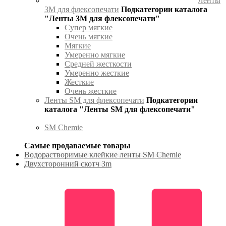
Ленты
3М для флексопечати
Подкатегории каталога
"Ленты 3М для флексопечати"
Супер мягкие
Очень мягкие
Мягкие
Умеренно мягкие
Средней жесткости
Умеренно жесткие
Жесткие
Очень жесткие
Ленты SM для флексопечати
Подкатегории
каталога "Ленты SM для флексопечати"
SM Chemie
Самые продаваемые товары
Водорастворимые клейкие ленты SM Chemie
Двухсторонний скотч 3m