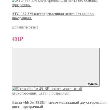
ATG 987 3М клеепереносящая лента без основы,
прозрачная.
Добавить отзыв
481₽
Купить
Лента vhb 3м 4918F - скотч монтажный двухсторонняя,
цвет - прозрачный