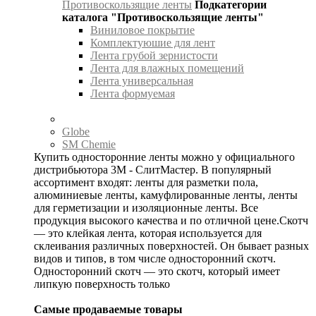
Противоскользящие ленты
Подкатегории
каталога "Противоскользящие ленты"
Виниловое покрытие
Комплектуюшие для лент
Лента грубой зернистости
Лента для влажных помещений
Лента универсальная
Лента формуемая
Globe
SM Chemie
Купить односторонние ленты можно у официального
дистрибьютора 3М - СлитМастер. В популярный
ассортимент входят: ленты для разметки пола,
алюминиевые ленты, камуфлированные ленты, ленты
для герметизации и изоляционные ленты. Все
продукция высокого качества и по отличной цене.Скотч
— это клейкая лента, которая используется для
склеивания различных поверхностей. Он бывает разных
видов и типов, в том числе односторонний скотч.
Односторонний скотч — это скотч, который имеет
липкую поверхность только
Самые продаваемые товары