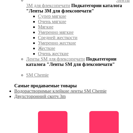
Ленты
3М для флексопечати
Подкатегории каталога
"Ленты 3М для флексопечати"
Супер мягкие
Очень мягкие
Мягкие
Умеренно мягкие
Средней жесткости
Умеренно жесткие
Жесткие
Очень жесткие
Ленты SM для флексопечати
Подкатегории
каталога "Ленты SM для флексопечати"
SM Chemie
Самые продаваемые товары
Водорастворимые клейкие ленты SM Chemie
Двухсторонний скотч 3m