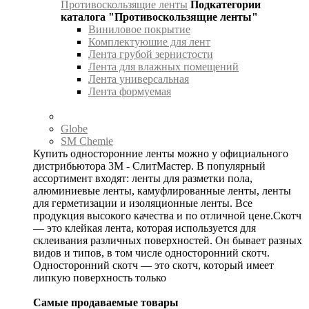
Противоскользящие ленты
Подкатегории
каталога "Противоскользящие ленты"
Виниловое покрытие
Комплектуюшие для лент
Лента грубой зернистости
Лента для влажных помещений
Лента универсальная
Лента формуемая
Globe
SM Chemie
Купить односторонние ленты можно у официального
дистрибьютора 3М - СлитМастер. В популярный
ассортимент входят: ленты для разметки пола,
алюминиевые ленты, камуфлированные ленты, ленты
для герметизации и изоляционные ленты. Все
продукция высокого качества и по отличной цене.Скотч
— это клейкая лента, которая используется для
склеивания различных поверхностей. Он бывает разных
видов и типов, в том числе односторонний скотч.
Односторонний скотч — это скотч, который имеет
липкую поверхность только
Самые продаваемые товары