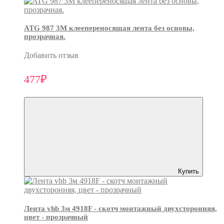
ATG 987 3М клеепереносящая лента без основы,
прозрачная.
Добавить отзыв
477₽
Купить
Лента vhb 3м 4918F - скотч монтажный двухсторонняя,
цвет - прозрачный