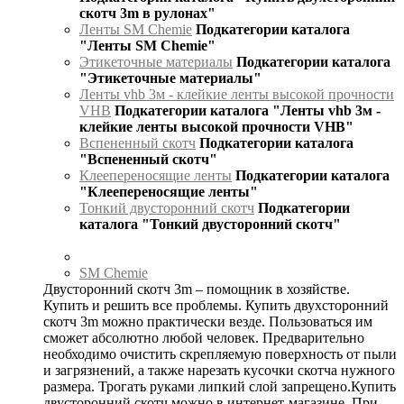
скотч 3m в рулонах"
Ленты SM Chemie
Подкатегории каталога
"Ленты SM Chemie"
Этикеточные материалы
Подкатегории каталога
"Этикеточные материалы"
Ленты vhb 3м - клейкие ленты высокой прочности
VHB
Подкатегории каталога "Ленты vhb 3м -
клейкие ленты высокой прочности VHB"
Вспененный скотч
Подкатегории каталога
"Вспененный скотч"
Клеепереносящие ленты
Подкатегории каталога
"Клеепереносящие ленты"
Тонкий двусторонний скотч
Подкатегории
каталога "Тонкий двусторонний скотч"
SM Chemie
Двусторонний скотч 3m – помощник в хозяйстве.
Купить и решить все проблемы. Купить двухсторонний
скотч 3m можно практически везде. Пользоваться им
сможет абсолютно любой человек. Предварительно
необходимо очистить скрепляемую поверхность от пыли
и загрязнений, а также нарезать кусочки скотча нужного
размера. Трогать руками липкий слой запрещено.Купить
двусторонний скотч можно в интернет-магазине. При