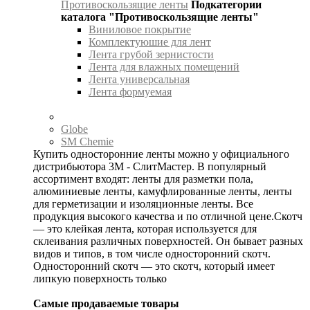
Противоскользящие ленты
Подкатегории
каталога "Противоскользящие ленты"
Виниловое покрытие
Комплектуюшие для лент
Лента грубой зернистости
Лента для влажных помещений
Лента универсальная
Лента формуемая
Globe
SM Chemie
Купить односторонние ленты можно у официального
дистрибьютора 3М - СлитМастер. В популярный
ассортимент входят: ленты для разметки пола,
алюминиевые ленты, камуфлированные ленты, ленты
для герметизации и изоляционные ленты. Все
продукция высокого качества и по отличной цене.Скотч
— это клейкая лента, которая используется для
склеивания различных поверхностей. Он бывает разных
видов и типов, в том числе односторонний скотч.
Односторонний скотч — это скотч, который имеет
липкую поверхность только
Самые продаваемые товары