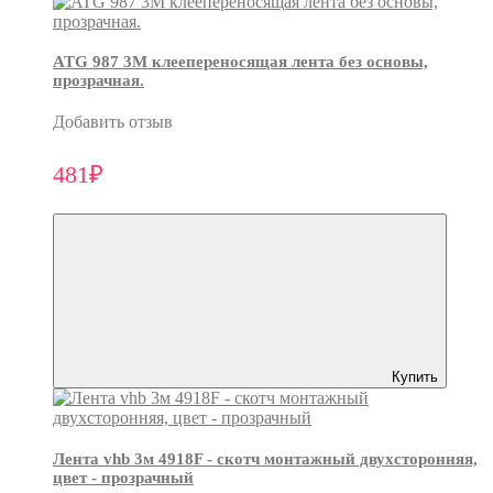
ATG 987 3М клеепереносящая лента без основы,
прозрачная.
Добавить отзыв
481₽
Купить
Лента vhb 3м 4918F - скотч монтажный двухсторонняя,
цвет - прозрачный