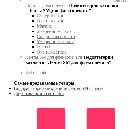
Ленты
3М для флексопечати
Подкатегории каталога
"Ленты 3М для флексопечати"
Супер мягкие
Очень мягкие
Мягкие
Умеренно мягкие
Средней жесткости
Умеренно жесткие
Жесткие
Очень жесткие
Ленты SM для флексопечати
Подкатегории
каталога "Ленты SM для флексопечати"
SM Chemie
Самые продаваемые товары
Водорастворимые клейкие ленты SM Chemie
Двухсторонний скотч 3m