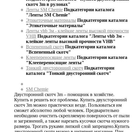
скотч 3m в рулонах"
Ленты SM Chemie
Подкатегории каталога
"Ленты SM Chemie"
Этикеточные материалы
Подкатегории каталога
"Этикеточные материалы"
Ленты vhb 3м - клейкие ленты высокой прочности
VHB
Подкатегории каталога "Ленты vhb 3м -
клейкие ленты высокой прочности VHB"
Вспененный скотч
Подкатегории каталога
"Вспененный скотч"
Клеепереносящие ленты
Подкатегории каталога
"Клеепереносящие ленты"
Тонкий двусторонний скотч
Подкатегории
каталога "Тонкий двусторонний скотч"
SM Chemie
Двусторонний скотч 3m – помощник в хозяйстве.
Купить и решить все проблемы. Купить двухсторонний
скотч 3m можно практически везде. Пользоваться им
сможет абсолютно любой человек. Предварительно
необходимо очистить скрепляемую поверхность от пыли
и загрязнений, а также нарезать кусочки скотча нужного
размера. Трогать руками липкий слой запрещено.Купить
двусторонний скотч можно в интернет-магазине. При