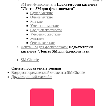
Ленты
3М для флексопечати
Подкатегории каталога
"Ленты 3М для флексопечати"
Супер мягкие
Очень мягкие
Мягкие
Умеренно мягкие
Средней жесткости
Умеренно жесткие
Жесткие
Очень жесткие
Ленты SM для флексопечати
Подкатегории
каталога "Ленты SM для флексопечати"
SM Chemie
Самые продаваемые товары
Водорастворимые клейкие ленты SM Chemie
Двухсторонний скотч 3m