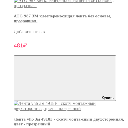
ATG 987 3М клеепереносящая лента без основы,
прозрачная.
Добавить отзыв
481₽
Купить
Лента vhb 3м 4918F - скотч монтажный двухсторонняя,
цвет - прозрачный