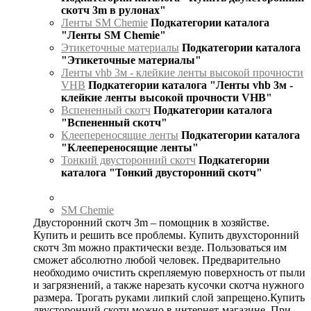
скотч 3m в рулонах"
Ленты SM Chemie
Подкатегории каталога
"Ленты SM Chemie"
Этикеточные материалы
Подкатегории каталога
"Этикеточные материалы"
Ленты vhb 3м - клейкие ленты высокой прочности
VHB
Подкатегории каталога "Ленты vhb 3м -
клейкие ленты высокой прочности VHB"
Вспененный скотч
Подкатегории каталога
"Вспененный скотч"
Клеепереносящие ленты
Подкатегории каталога
"Клеепереносящие ленты"
Тонкий двусторонний скотч
Подкатегории
каталога "Тонкий двусторонний скотч"
SM Chemie
Двусторонний скотч 3m – помощник в хозяйстве.
Купить и решить все проблемы. Купить двухсторонний
скотч 3m можно практически везде. Пользоваться им
сможет абсолютно любой человек. Предварительно
необходимо очистить скрепляемую поверхность от пыли
и загрязнений, а также нарезать кусочки скотча нужного
размера. Трогать руками липкий слой запрещено.Купить
двусторонний скотч можно в интернет-магазине. При