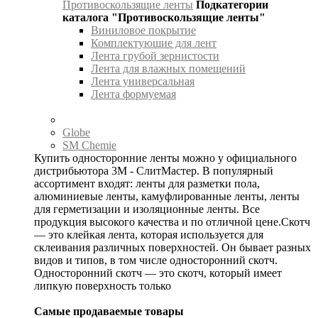
Противоскользящие ленты
Подкатегории
каталога "Противоскользящие ленты"
Виниловое покрытие
Комплектуюшие для лент
Лента грубой зернистости
Лента для влажных помещений
Лента универсальная
Лента формуемая
Globe
SM Chemie
Купить односторонние ленты можно у официального
дистрибьютора 3М - СлитМастер. В популярный
ассортимент входят: ленты для разметки пола,
алюминиевые ленты, камуфлированные ленты, ленты
для герметизации и изоляционные ленты. Все
продукция высокого качества и по отличной цене.Скотч
— это клейкая лента, которая используется для
склеивания различных поверхностей. Он бывает разных
видов и типов, в том числе односторонний скотч.
Односторонний скотч — это скотч, который имеет
липкую поверхность только
Самые продаваемые товары