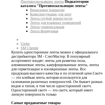
Противоскользящие ленты
Подкатегории
каталога "Противоскользящие ленты"
Виниловое покрытие
Комплектуюшие для лент
Лента грубой зернистости
Лента для влажных помещений
Лента универсальная
Лента формуемая
Globe
SM Chemie
Купить односторонние ленты можно у официального
дистрибьютора 3М - СлитМастер. В популярный
ассортимент входят: ленты для разметки пола,
алюминиевые ленты, камуфлированные ленты, ленты
для герметизации и изоляционные ленты. Все
продукция высокого качества и по отличной цене.Скотч
— это клейкая лента, которая используется для
склеивания различных поверхностей. Он бывает разных
видов и типов, в том числе односторонний скотч.
Односторонний скотч — это скотч, который имеет
липкую поверхность только
Самые продаваемые товары