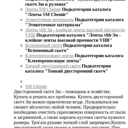
скотч 3m в рулонах"
Ленты SM Chemie
Подкатегории каталога
"Ленты SM Chemie"
Этикеточные материалы
Подкатегории каталога
"Этикеточные материалы"
Ленты vhb 3м - клейкие ленты высокой прочности
VHB
Подкатегории каталога "Ленты vhb 3м -
клейкие ленты высокой прочности VHB"
Вспененный скотч
Подкатегории каталога
"Вспененный скотч"
Клеепереносящие ленты
Подкатегории каталога
"Клеепереносящие ленты"
Тонкий двусторонний скотч
Подкатегории
каталога "Тонкий двусторонний скотч"
SM Chemie
Двусторонний скотч 3m – помощник в хозяйстве.
Купить и решить все проблемы. Купить двухсторонний
скотч 3m можно практически везде. Пользоваться им
сможет абсолютно любой человек. Предварительно
необходимо очистить скрепляемую поверхность от пыли
и загрязнений, а также нарезать кусочки скотча нужного
размера. Трогать руками липкий слой запрещено.Купить
двусторонний скотч можно в интернет-магазине. При