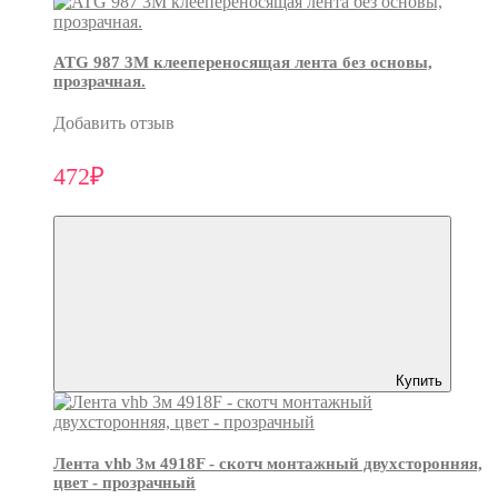
ATG 987 3М клеепереносящая лента без основы,
прозрачная.
Добавить отзыв
472₽
Купить
Лента vhb 3м 4918F - скотч монтажный двухсторонняя,
цвет - прозрачный