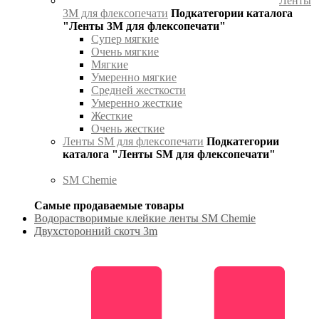
Ленты
3М для флексопечати
Подкатегории каталога
"Ленты 3М для флексопечати"
Супер мягкие
Очень мягкие
Мягкие
Умеренно мягкие
Средней жесткости
Умеренно жесткие
Жесткие
Очень жесткие
Ленты SM для флексопечати
Подкатегории
каталога "Ленты SM для флексопечати"
SM Chemie
Самые продаваемые товары
Водорастворимые клейкие ленты SM Chemie
Двухсторонний скотч 3m