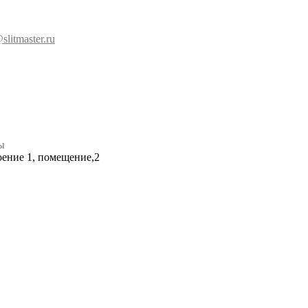
slitmaster.ru
ы
роение 1, помещение,2