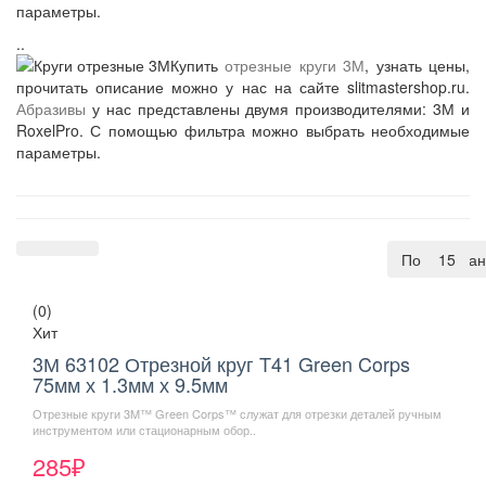
параметры.
..
Купить
отрезные круги 3М
, узнать цены,
прочитать описание можно у нас на сайте slitmastershop.ru.
Абразивы
у нас представлены двумя производителями: 3М и
RoxelPro. С помощью фильтра можно выбрать необходимые
параметры.
По умолча
15
(0)
Хит
3М 63102 Отрезной круг T41 Green Corps
75мм х 1.3мм х 9.5мм
Отрезные круги 3M™ Green Corps™ служат для отрезки деталей ручным
инструментом или стационарным обор..
285₽