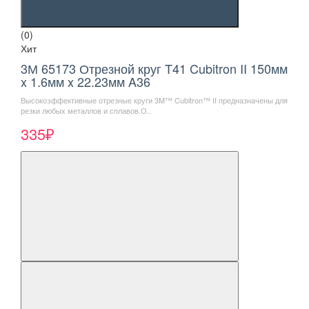
(0)
Хит
3М 65173 Отрезной круг T41 Cubitron II 150мм
x 1.6мм x 22.23мм A36
Высокоэффективные отрезные круги 3M™ Cubitron™ II предназначены для
резки любых металлов и сплавов.О..
335₽