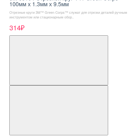
100мм х 1.3мм х 9.5мм
Отрезные круги 3M™ Green Corps™ служат для отрезки деталей ручным
инструментом или стационарным обор..
314₽