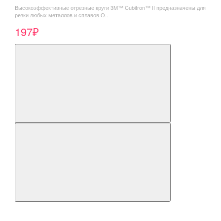
Высокоэффективные отрезные круги 3M™ Cubitron™ II предназначены для
резки любых металлов и сплавов.О..
197₽