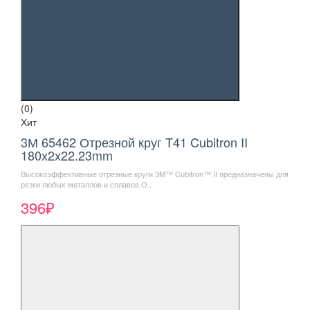
(0)
Хит
3М 65462 Отрезной круг T41 Cubitron II
180x2x22.23mm
Высокоэффективные отрезные круги 3M™ Cubitron™ II предназначены для
резки любых металлов и сплавов.О..
396₽