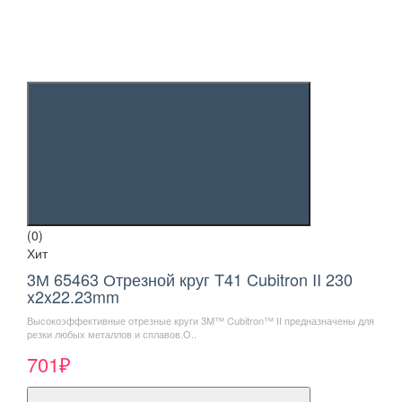
(0)
Хит
3М 65463 Отрезной круг T41 Cubitron II 230
x2x22.23mm
Высокоэффективные отрезные круги 3M™ Cubitron™ II предназначены для
резки любых металлов и сплавов.О..
701₽