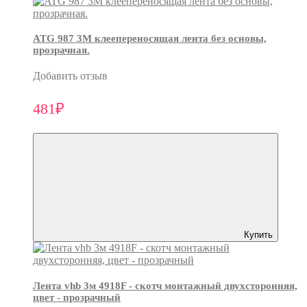
ATG 987 3М клеепереносящая лента без основы,
прозрачная.
Добавить отзыв
481₽
Купить
Лента vhb 3м 4918F - скотч монтажный двухсторонняя,
цвет - прозрачный