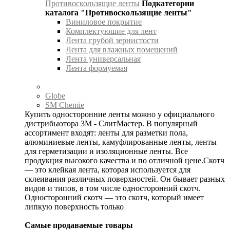
Противоскользящие ленты
Подкатегории
каталога "Противоскользящие ленты"
Виниловое покрытие
Комплектуюшие для лент
Лента грубой зернистости
Лента для влажных помещений
Лента универсальная
Лента формуемая
Globe
SM Chemie
Купить односторонние ленты можно у официального
дистрибьютора 3М - СлитМастер. В популярный
ассортимент входят: ленты для разметки пола,
алюминиевые ленты, камуфлированные ленты, ленты
для герметизации и изоляционные ленты. Все
продукция высокого качества и по отличной цене.Скотч
— это клейкая лента, которая используется для
склеивания различных поверхностей. Он бывает разных
видов и типов, в том числе односторонний скотч.
Односторонний скотч — это скотч, который имеет
липкую поверхность только
Самые продаваемые товары