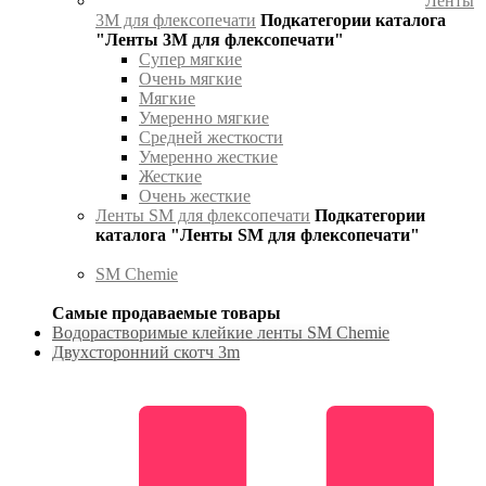
Ленты
3М для флексопечати
Подкатегории каталога
"Ленты 3М для флексопечати"
Супер мягкие
Очень мягкие
Мягкие
Умеренно мягкие
Средней жесткости
Умеренно жесткие
Жесткие
Очень жесткие
Ленты SM для флексопечати
Подкатегории
каталога "Ленты SM для флексопечати"
SM Chemie
Самые продаваемые товары
Водорастворимые клейкие ленты SM Chemie
Двухсторонний скотч 3m