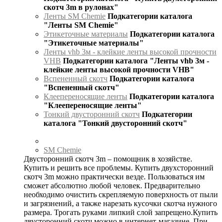
скотч 3m в рулонах"
Ленты SM Chemie
Подкатегории каталога
"Ленты SM Chemie"
Этикеточные материалы
Подкатегории каталога
"Этикеточные материалы"
Ленты vhb 3м - клейкие ленты высокой прочности
VHB
Подкатегории каталога "Ленты vhb 3м -
клейкие ленты высокой прочности VHB"
Вспененный скотч
Подкатегории каталога
"Вспененный скотч"
Клеепереносящие ленты
Подкатегории каталога
"Клеепереносящие ленты"
Тонкий двусторонний скотч
Подкатегории
каталога "Тонкий двусторонний скотч"
SM Chemie
Двусторонний скотч 3m – помощник в хозяйстве.
Купить и решить все проблемы. Купить двухсторонний
скотч 3m можно практически везде. Пользоваться им
сможет абсолютно любой человек. Предварительно
необходимо очистить скрепляемую поверхность от пыли
и загрязнений, а также нарезать кусочки скотча нужного
размера. Трогать руками липкий слой запрещено.Купить
двусторонний скотч можно в интернет-магазине. При