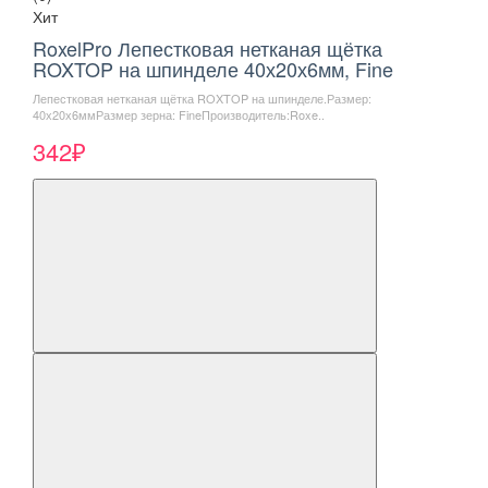
Хит
RoxelPro Лепестковая нетканая щётка
ROXTOP на шпинделе 40х20х6мм, Fine
Лепестковая нетканая щётка ROXTOP на шпинделе.Размер:
40х20х6ммРазмер зерна: FineПроизводитель:Roxe..
342₽