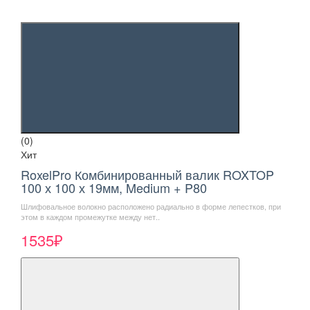
(0)
Хит
RoxelPro Комбинированный валик ROXTOP
100 х 100 х 19мм, Medium + P80
Шлифовальное волокно расположено радиально в форме лепестков, при
этом в каждом промежутке между нет..
1535₽