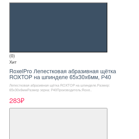
(0)
Хит
RoxelPro Лепестковая абразивная щётка
ROXTOP на шпинделе 65х30х6мм, Р40
Лепестковая абразивная щётка ROXTOP на шпинделе.Размер:
65х30х6ммРазмер зерна: Р40Производитель:Roxe..
283₽