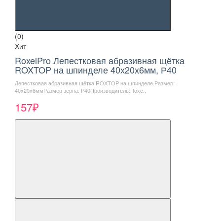
(0)
Хит
RoxelPro Лепестковая абразивная щётка
ROXTOP на шпинделе 40х20х6мм, Р40
Лепестковая абразивная щётка ROXTOP на шпинделе.Размер:
40х20х6ммРазмер зерна: Р40Производитель:Roxe..
157₽