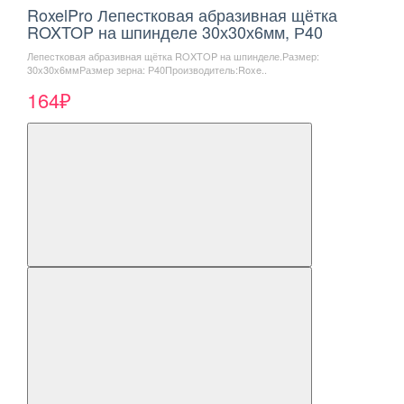
RoxelPro Лепестковая абразивная щётка
ROXTOP на шпинделе 30х30х6мм, Р40
Лепестковая абразивная щётка ROXTOP на шпинделе.Размер:
30х30х6ммРазмер зерна: Р40Производитель:Roxe..
164₽