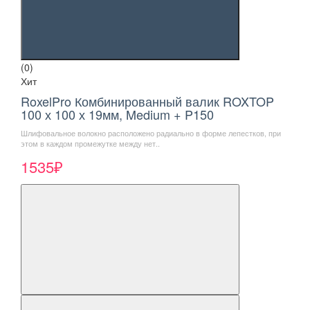
(0)
Хит
RoxelPro Комбинированный валик ROXTOP
100 х 100 х 19мм, Medium + P150
Шлифовальное волокно расположено радиально в форме лепестков, при
этом в каждом промежутке между нет..
1535₽