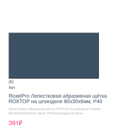
(0)
Хит
RoxelPro Лепестковая абразивная щётка
ROXTOP на шпинделе 80х30х6мм, Р40
Лепестковая абразивная щётка ROXTOP на шпинделе.Размер:
80х30х6ммРазмер зерна: Р40Производитель:Roxe..
391₽