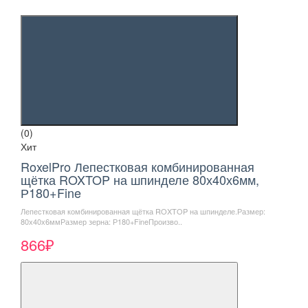
(0)
Хит
RoxelPro Лепестковая комбинированная
щётка ROXTOP на шпинделе 80х40х6мм,
Р180+Fine
Лепестковая комбинированная щётка ROXTOP на шпинделе.Размер:
80х40х6ммРазмер зерна: Р180+FineПроизво..
866₽