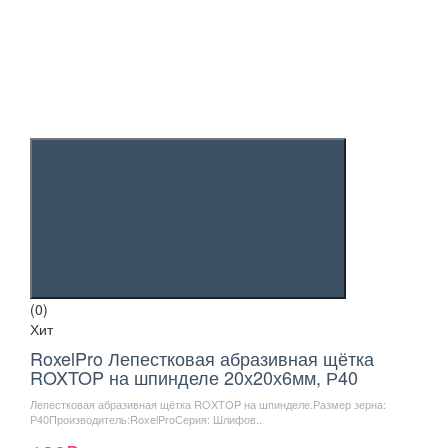
(0)
Хит
RoxelPro Лепестковая абразивная щётка
ROXTOP на шпинделе 20х20х6мм, Р40
Лепестковая абразивная щётка ROXTOP на шпинделе.Размер зерна:
Р40Производитель:RoxelProСерия: Шлифов..