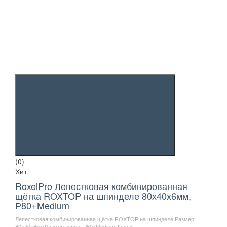
(0)
Хит
RoxelPro Лепестковая комбинированная
щётка ROXTOP на шпинделе 80х40х6мм,
Р80+Medium
Лепестковая комбинированная щётка ROXTOP на шпинделе.Размер:
80х40х6ммРазмер зерна: Р80+MediumПроизв..