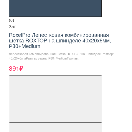
(0)
Хит
RoxelPro Лепестковая комбинированная
щётка ROXTOP на шпинделе 40х20х6мм,
Р80+Medium
Лепестковая комбинированная щётка ROXTOP на шпинделе.Размер:
40х20х6ммРазмер зерна: Р80+MediumПроизв..
391₽