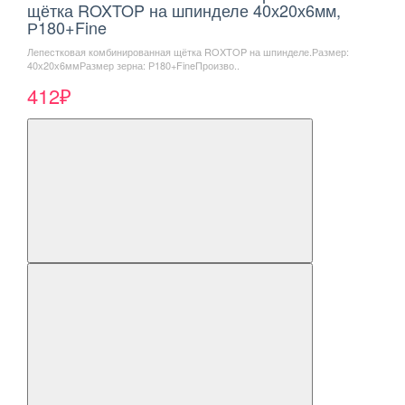
щётка ROXTOP на шпинделе 40х20х6мм,
Р180+Fine
Лепестковая комбинированная щётка ROXTOP на шпинделе.Размер:
40х20х6ммРазмер зерна: Р180+FineПроизво..
412₽