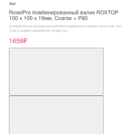
Хит
RoxelPro Комбинированный валик ROXTOP
100 х 100 х 19мм, Coarse + P80
Шлифовальное волокно расположено радиально в форме лепестков, при
этом в каждом промежутке между нет..
1658₽