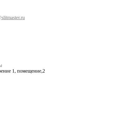
slitmaster.ru
ы
роение 1, помещение,2