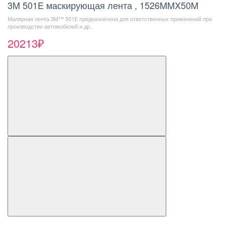
3M 501E маскирующая лента , 1526MMX50M
Малярная лента 3M™ 501E предназначена для ответственных применений при
производстве автомобилей и др..
20213₽