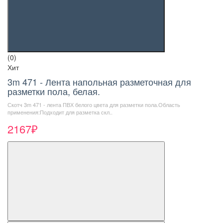
(0)
Хит
3m 471 - Лента напольная разметочная для
разметки пола, белая.
Скотч 3m 471 - лента ПВХ белого цвета для разметки пола.Область
применения:Подходит для разметка скл..
2167₽