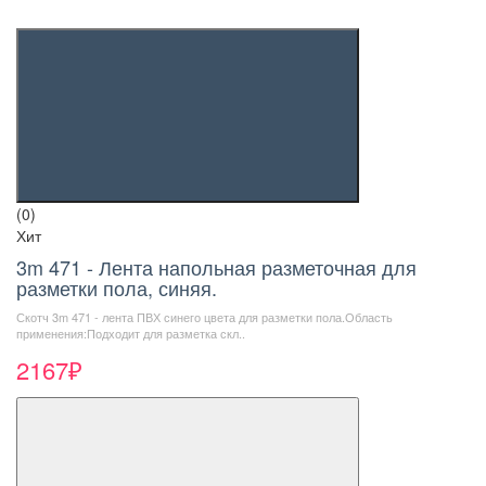
(0)
Хит
3m 471 - Лента напольная разметочная для
разметки пола, синяя.
Скотч 3m 471 - лента ПВХ синего цвета для разметки пола.Область
применения:Подходит для разметка скл..
2167₽