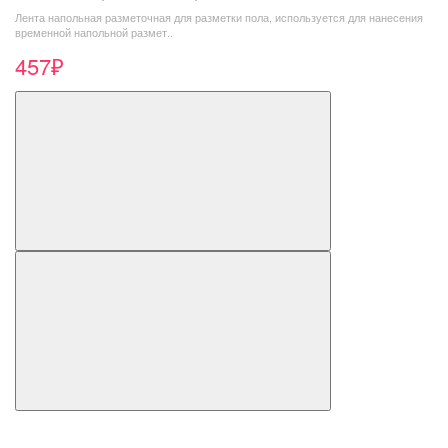
Лента напольная разметочная для разметки пола, используется для нанесения
временной напольной размет..
457₽