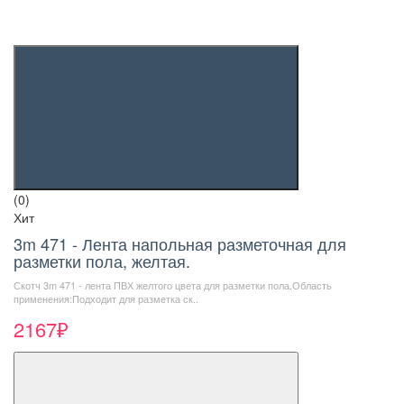
(0)
Хит
3m 471 - Лента напольная разметочная для
разметки пола, желтая.
Скотч 3m 471 - лента ПВХ желтого цвета для разметки пола.Область
применения:Подходит для разметка ск..
2167₽