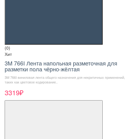
(0)
Хит
3M 766I Лента напольная разметочная для
разметки пола чёрно-жёлтая
3M 766I виниловая лента общего назначения для некритичных применений,
таких как цветовое кодирование..
3319₽