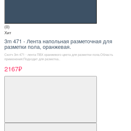
(0)
Хит
3m 471 - Лента напольная разметочная для
разметки пола, оранжевая.
Скотч 3m 471 - лента ПВХ оранжевого цвета для разметки пола.Область
применения:Подходит для разметка..
2167₽