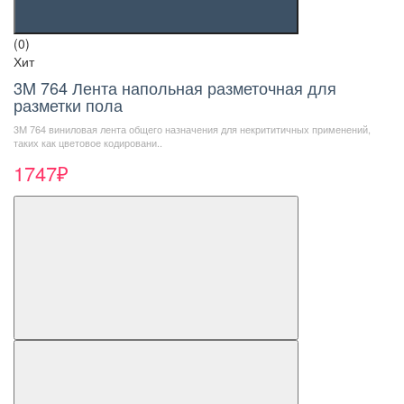
(0)
Хит
3M 764 Лента напольная разметочная для
разметки пола
3M 764 виниловая лента общего назначения для некрититичных применений,
таких как цветовое кодировани..
1747₽