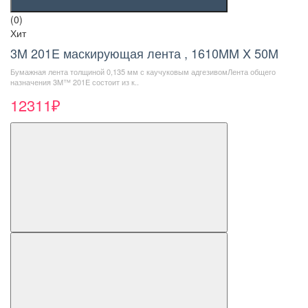
(0)
Хит
3M 201E маскирующая лента , 1610MM X 50M
Бумажная лента толщиной 0,135 мм с каучуковым адгезивомЛента общего
назначения 3M™ 201E состоит из к..
12311₽