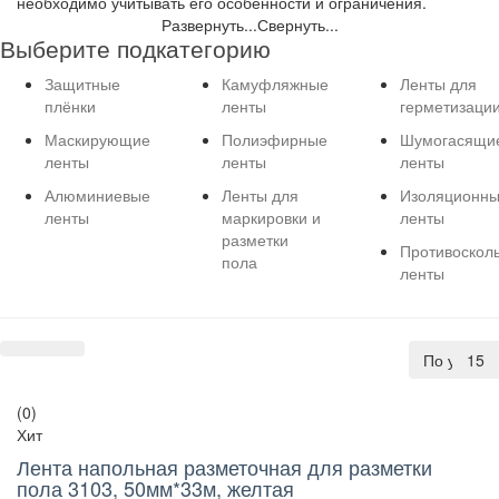
необходимо учитывать его особенности и ограничения.
Развернуть...
Свернуть...
Выберите подкатегорию
Защитные
Камуфляжные
Ленты для
плёнки
ленты
герметизаци
Маскирующие
Полиэфирные
Шумогасящи
ленты
ленты
ленты
Алюминиевые
Ленты для
Изоляционн
ленты
маркировки и
ленты
разметки
Противоскол
пола
ленты
По умолч
15
(0)
Хит
Лента напольная разметочная для разметки
пола 3103, 50мм*33м, желтая