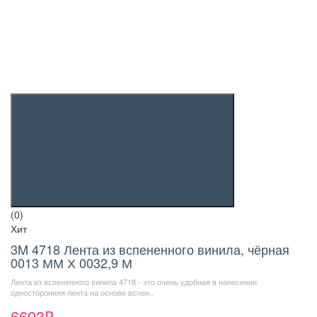
(0)
Хит
3M 4718 Лента из вспененного винила, чёрная
0013 ММ Х 0032,9 М
Лента из вспененного винила 4718 - это очень удобная в нанесении
односторонняя лента на основе вспен..
6693₽