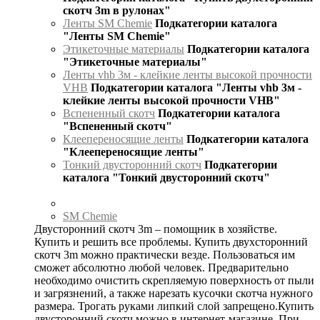
скотч 3m в рулонах"
Ленты SM Chemie
Подкатегории каталога
"Ленты SM Chemie"
Этикеточные материалы
Подкатегории каталога
"Этикеточные материалы"
Ленты vhb 3м - клейкие ленты высокой прочности
VHB
Подкатегории каталога "Ленты vhb 3м -
клейкие ленты высокой прочности VHB"
Вспененный скотч
Подкатегории каталога
"Вспененный скотч"
Клеепереносящие ленты
Подкатегории каталога
"Клеепереносящие ленты"
Тонкий двусторонний скотч
Подкатегории
каталога "Тонкий двусторонний скотч"
SM Chemie
Двусторонний скотч 3m – помощник в хозяйстве.
Купить и решить все проблемы. Купить двухсторонний
скотч 3m можно практически везде. Пользоваться им
сможет абсолютно любой человек. Предварительно
необходимо очистить скрепляемую поверхность от пыли
и загрязнений, а также нарезать кусочки скотча нужного
размера. Трогать руками липкий слой запрещено.Купить
двусторонний скотч можно в интернет-магазине. При