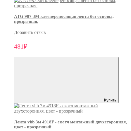
ATG 987 3М клеепереносящая лента без основы,
прозрачная.
Добавить отзыв
481₽
Купить
Лента vhb 3м 4918F - скотч монтажный двухсторонняя,
цвет - прозрачный