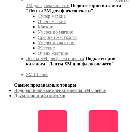
Ленты
3М для флексопечати
Подкатегории каталога
"Ленты 3М для флексопечати"
Супер мягкие
Очень мягкие
Мягкие
Умеренно мягкие
Средней жесткости
Умеренно жесткие
Жесткие
Очень жесткие
Ленты SM для флексопечати
Подкатегории
каталога "Ленты SM для флексопечати"
SM Chemie
Самые продаваемые товары
Водорастворимые клейкие ленты SM Chemie
Двухсторонний скотч 3m