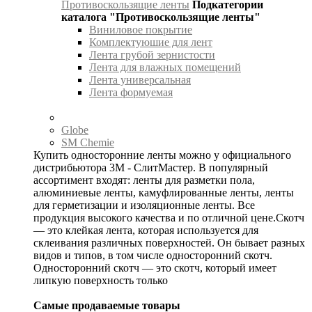
Противоскользящие ленты
Подкатегории
каталога "Противоскользящие ленты"
Виниловое покрытие
Комплектуюшие для лент
Лента грубой зернистости
Лента для влажных помещений
Лента универсальная
Лента формуемая
Globe
SM Chemie
Купить односторонние ленты можно у официального
дистрибьютора 3М - СлитМастер. В популярный
ассортимент входят: ленты для разметки пола,
алюминиевые ленты, камуфлированные ленты, ленты
для герметизации и изоляционные ленты. Все
продукция высокого качества и по отличной цене.Скотч
— это клейкая лента, которая используется для
склеивания различных поверхностей. Он бывает разных
видов и типов, в том числе односторонний скотч.
Односторонний скотч — это скотч, который имеет
липкую поверхность только
Самые продаваемые товары