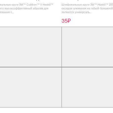
альные круги 3M™ Cubitron™ II Hookit™
Шлифовальные круги 3M™ Hookit™ 255
 это высокоэффективный абразив для
оксидом алюминия на гибкой бумажной
ования с..
являются универсаль..
35₽