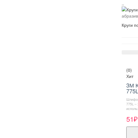
..
абрази
Круги п
(0)
Хит
3М К
775L
Шлифов
775L –
использ
51₽