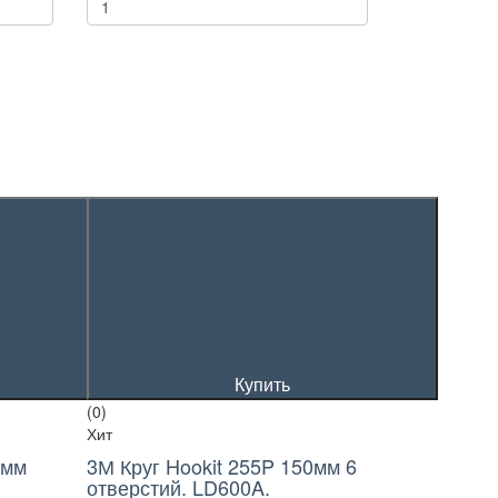
Купить
(0)
Хит
0мм
3М Круг Hookit 255P 150мм 6
отверстий. LD600A.