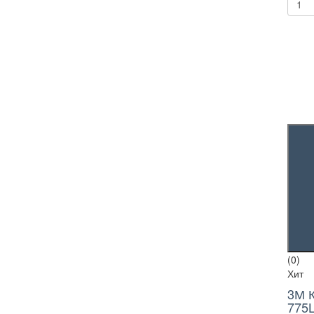
(0)
Хит
3М К
775L