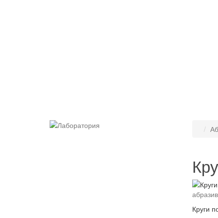
Аб
Кру
абрази
Круги п