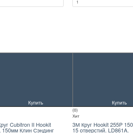
Купить
Купить
(0)
Хит
руг Cubitron II Hookit
3М Круг Hookit 255P 15
 150мм Клин Сэндинг
15 отверстий. LD861A.