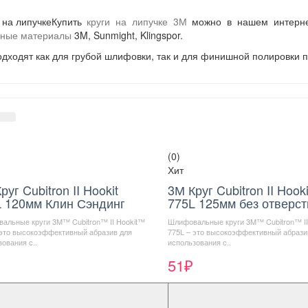
Купить
круги на липучке 3М
можно в нашем интернет-
вные материалы
3M, Sunmight, Klingspor.
одходят как для грубой шлифовки, так и для финишной полировки п
(0)
Хит
руг Cubitron II Hookit
3М Круг Cubitron II Hooki
 120мм Клин Сэндинг
775L 125мм без отверст
альные круги 3M™ Cubitron™ II Hookit™
Шлифовальные круги 3M™ Cubitron™ II
 это высокоэффективный абразив для
775L – это высокоэффективный абрази
ования с..
использования с..
51₽