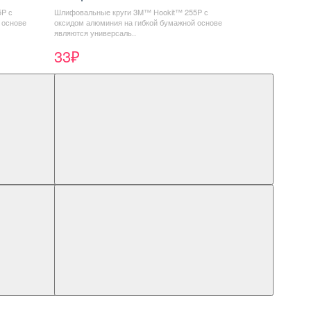
P с
Шлифовальные круги 3M™ Hookit™ 255P с
 основе
оксидом алюминия на гибкой бумажной основе
являются универсаль..
33₽