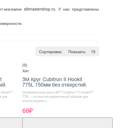
магазине slitmastershop.ru. У нас представлены
оверхности.
Сортировка:
По умолчанию
Показать:
15
(0)
Хит
t
3М Круг Cubitron II Hookit
ий.
775L 150мм без отверстий.
 Hookit™
Шлифовальные круги 3M™ Cubitron™ II Hookit™
в для
775L – это высокоэффективный абразив для
использования с..
68₽