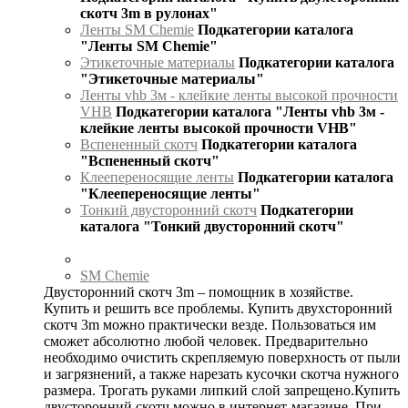
скотч 3m в рулонах"
Ленты SM Chemie
Подкатегории каталога
"Ленты SM Chemie"
Этикеточные материалы
Подкатегории каталога
"Этикеточные материалы"
Ленты vhb 3м - клейкие ленты высокой прочности
VHB
Подкатегории каталога "Ленты vhb 3м -
клейкие ленты высокой прочности VHB"
Вспененный скотч
Подкатегории каталога
"Вспененный скотч"
Клеепереносящие ленты
Подкатегории каталога
"Клеепереносящие ленты"
Тонкий двусторонний скотч
Подкатегории
каталога "Тонкий двусторонний скотч"
SM Chemie
Двусторонний скотч 3m – помощник в хозяйстве.
Купить и решить все проблемы. Купить двухсторонний
скотч 3m можно практически везде. Пользоваться им
сможет абсолютно любой человек. Предварительно
необходимо очистить скрепляемую поверхность от пыли
и загрязнений, а также нарезать кусочки скотча нужного
размера. Трогать руками липкий слой запрещено.Купить
двусторонний скотч можно в интернет-магазине. При