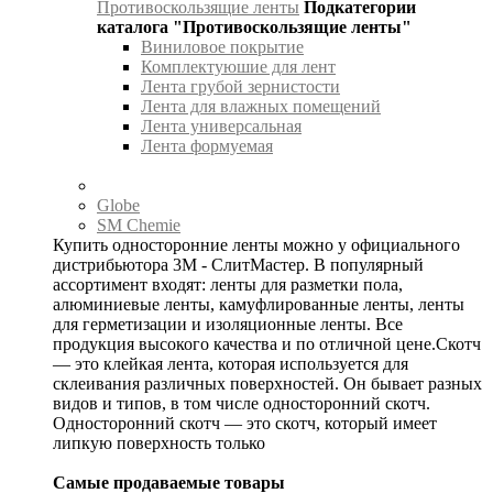
Противоскользящие ленты
Подкатегории
каталога "Противоскользящие ленты"
Виниловое покрытие
Комплектуюшие для лент
Лента грубой зернистости
Лента для влажных помещений
Лента универсальная
Лента формуемая
Globe
SM Chemie
Купить односторонние ленты можно у официального
дистрибьютора 3М - СлитМастер. В популярный
ассортимент входят: ленты для разметки пола,
алюминиевые ленты, камуфлированные ленты, ленты
для герметизации и изоляционные ленты. Все
продукция высокого качества и по отличной цене.Скотч
— это клейкая лента, которая используется для
склеивания различных поверхностей. Он бывает разных
видов и типов, в том числе односторонний скотч.
Односторонний скотч — это скотч, который имеет
липкую поверхность только
Самые продаваемые товары