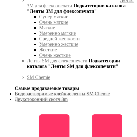
Ленты
3М для флексопечати
Подкатегории каталога
"Ленты 3М для флексопечати"
Супер мягкие
Очень мягкие
Мягкие
Умеренно мягкие
Средней жесткости
Умеренно жесткие
Жесткие
Очень жесткие
Ленты SM для флексопечати
Подкатегории
каталога "Ленты SM для флексопечати"
SM Chemie
Самые продаваемые товары
Водорастворимые клейкие ленты SM Chemie
Двухсторонний скотч 3m