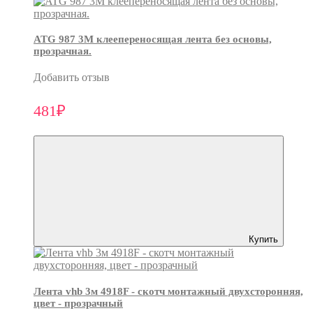
ATG 987 3М клеепереносящая лента без основы,
прозрачная.
Добавить отзыв
481₽
Купить
Лента vhb 3м 4918F - скотч монтажный двухсторонняя,
цвет - прозрачный