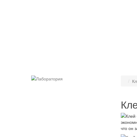
Кл
Кле
экономн
что он 