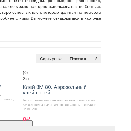
льного клея очевидны: равномерное распыление,
не, его можно повторно использовать и не бояться,
 четыре основных клея, которые делится по номерам
дробнее с ними Вы можете ознакомиться в карточке
.
Сортировка:
По умолчанию
Показать:
15
(0)
Хит
7
Клей 3М 80. Аэрозольный
клей-спрей.
7
териалов,
Аэрозольный неопреновый адгезив - клей спрей
3М 80 предназначен для склеивания материалов
на основе..
0₽