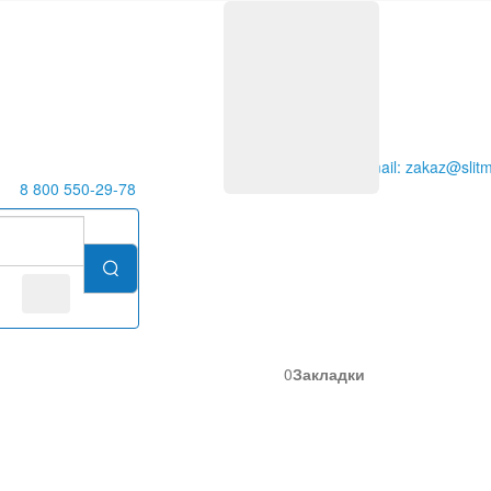
E-mail: zakaz@slitm
8 800 550-29-78
0
Закладки