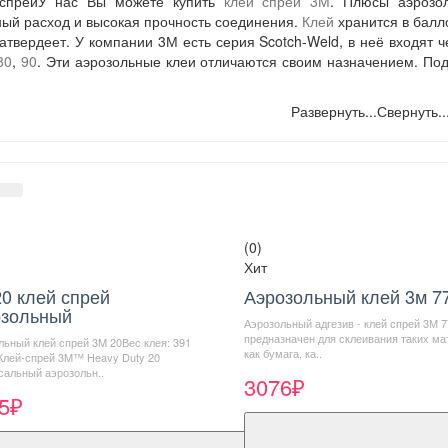
У нас Вы можете купить
клей спрей 3М
. Плюсы аэрозо
ый расход и высокая прочность соединения.
Клей
хранится в балло
затвердеет. У компании 3М есть серия Scotch-Weld, в неё входят
80
,
90
. Эти аэрозольные клеи отличаются своим назначением. По
Развернуть...
Свернуть..
(0)
Хит
0 клей спрей
Аэрозольный клей 3м 7
озольный
Аэрозольный адгезив - клей спрей 3М 7
предназначен для склеивания таких ма
льный клей спрей 3M 20Вес клея: 391
как бумага, ка..
Клей-спрей 3M™ Heavy Duty 20
сальный аэрозольн..
3076₽
5₽