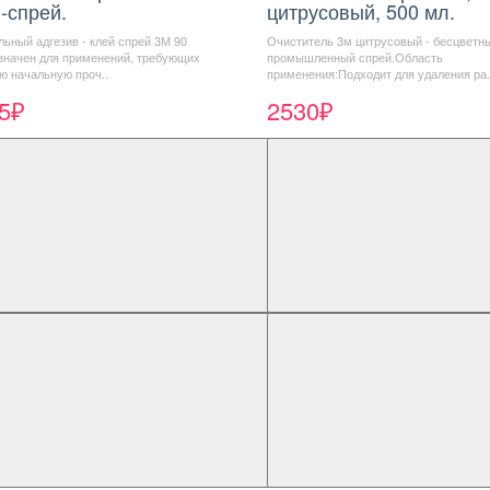
-спрей.
цитрусовый, 500 мл.
ьный адгезив - клей спрей 3М 90
Очиститель 3м цитрусовый - бесцветн
значен для применений, требующих
промышленный спрей.Область
ю начальную проч..
применения:Подходит для удаления ра.
5₽
2530₽