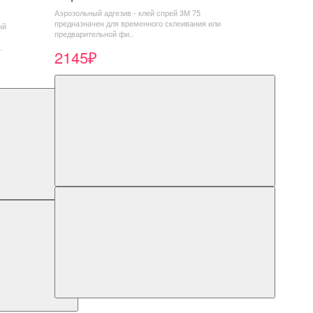
Аэрозольный адгезив - клей спрей 3М 75
предназначен для временного склеивания или
ый
предварительной фи..
.
2145₽