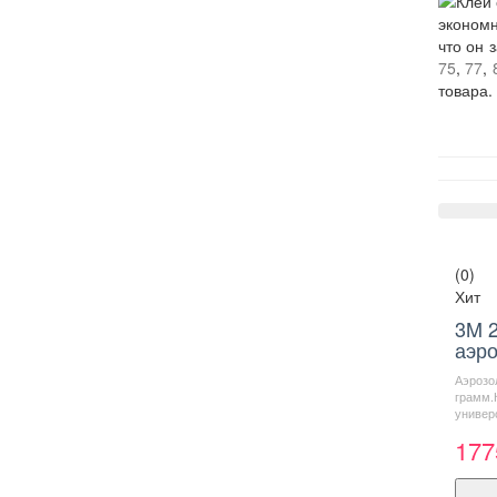
экономн
что он 
75
,
77
,
товара.
(0)
Хит
3M 2
аэр
Аэрозо
грамм.
универ
177