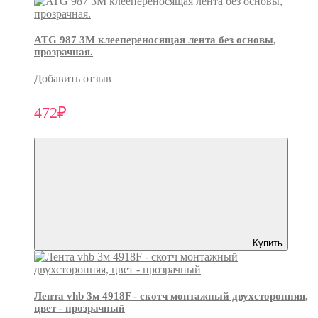
ATG 987 3М клеепереносящая лента без основы,
прозрачная.
Добавить отзыв
472₽
Купить
Лента vhb 3м 4918F - скотч монтажный двухсторонняя,
цвет - прозрачный