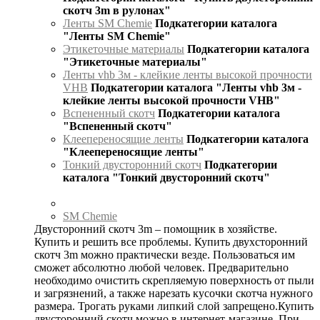
скотч 3m в рулонах"
Ленты SM Chemie
Подкатегории каталога
"Ленты SM Chemie"
Этикеточные материалы
Подкатегории каталога
"Этикеточные материалы"
Ленты vhb 3м - клейкие ленты высокой прочности
VHB
Подкатегории каталога "Ленты vhb 3м -
клейкие ленты высокой прочности VHB"
Вспененный скотч
Подкатегории каталога
"Вспененный скотч"
Клеепереносящие ленты
Подкатегории каталога
"Клеепереносящие ленты"
Тонкий двусторонний скотч
Подкатегории
каталога "Тонкий двусторонний скотч"
SM Chemie
Двусторонний скотч 3m – помощник в хозяйстве.
Купить и решить все проблемы. Купить двухсторонний
скотч 3m можно практически везде. Пользоваться им
сможет абсолютно любой человек. Предварительно
необходимо очистить скрепляемую поверхность от пыли
и загрязнений, а также нарезать кусочки скотча нужного
размера. Трогать руками липкий слой запрещено.Купить
двусторонний скотч можно в интернет-магазине. При