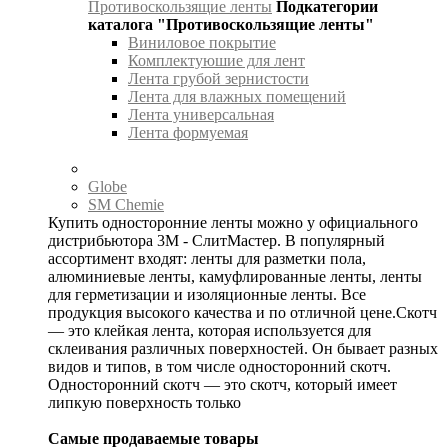
Противоскользящие ленты
Подкатегории
каталога "Противоскользящие ленты"
Виниловое покрытие
Комплектуюшие для лент
Лента грубой зернистости
Лента для влажных помещений
Лента универсальная
Лента формуемая
Globe
SM Chemie
Купить односторонние ленты можно у официального
дистрибьютора 3М - СлитМастер. В популярный
ассортимент входят: ленты для разметки пола,
алюминиевые ленты, камуфлированные ленты, ленты
для герметизации и изоляционные ленты. Все
продукция высокого качества и по отличной цене.Скотч
— это клейкая лента, которая используется для
склеивания различных поверхностей. Он бывает разных
видов и типов, в том числе односторонний скотч.
Односторонний скотч — это скотч, который имеет
липкую поверхность только
Самые продаваемые товары