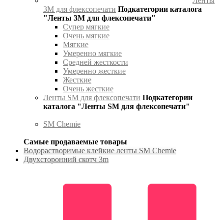
Ленты
3М для флексопечати
Подкатегории каталога
"Ленты 3М для флексопечати"
Супер мягкие
Очень мягкие
Мягкие
Умеренно мягкие
Средней жесткости
Умеренно жесткие
Жесткие
Очень жесткие
Ленты SM для флексопечати
Подкатегории
каталога "Ленты SM для флексопечати"
SM Chemie
Самые продаваемые товары
Водорастворимые клейкие ленты SM Chemie
Двухсторонний скотч 3m