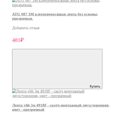
ATG 987 3М клеепереносящая лента без основы,
прозрачная.
Добавить отзыв
481₽
Купить
Лента vhb 3м 4918F - скотч монтажный двухсторонняя,
цвет - прозрачный