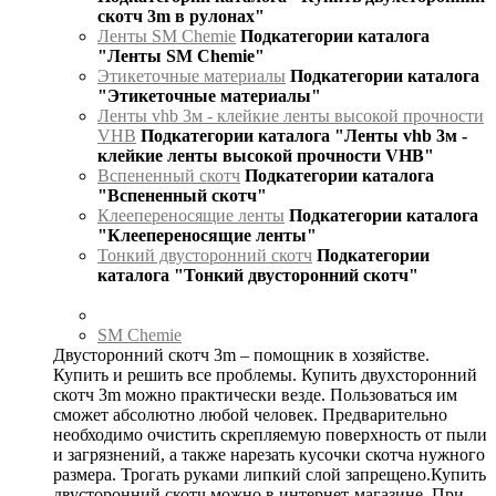
скотч 3m в рулонах"
Ленты SM Chemie
Подкатегории каталога
"Ленты SM Chemie"
Этикеточные материалы
Подкатегории каталога
"Этикеточные материалы"
Ленты vhb 3м - клейкие ленты высокой прочности
VHB
Подкатегории каталога "Ленты vhb 3м -
клейкие ленты высокой прочности VHB"
Вспененный скотч
Подкатегории каталога
"Вспененный скотч"
Клеепереносящие ленты
Подкатегории каталога
"Клеепереносящие ленты"
Тонкий двусторонний скотч
Подкатегории
каталога "Тонкий двусторонний скотч"
SM Chemie
Двусторонний скотч 3m – помощник в хозяйстве.
Купить и решить все проблемы. Купить двухсторонний
скотч 3m можно практически везде. Пользоваться им
сможет абсолютно любой человек. Предварительно
необходимо очистить скрепляемую поверхность от пыли
и загрязнений, а также нарезать кусочки скотча нужного
размера. Трогать руками липкий слой запрещено.Купить
двусторонний скотч можно в интернет-магазине. При