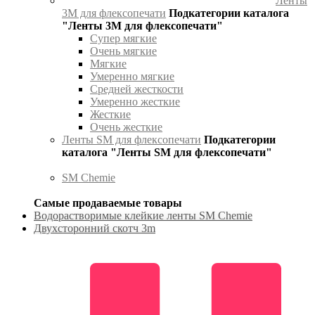
Ленты
3М для флексопечати
Подкатегории каталога
"Ленты 3М для флексопечати"
Супер мягкие
Очень мягкие
Мягкие
Умеренно мягкие
Средней жесткости
Умеренно жесткие
Жесткие
Очень жесткие
Ленты SM для флексопечати
Подкатегории
каталога "Ленты SM для флексопечати"
SM Chemie
Самые продаваемые товары
Водорастворимые клейкие ленты SM Chemie
Двухсторонний скотч 3m