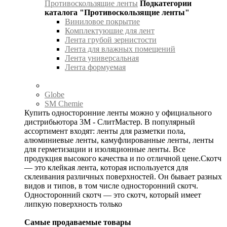
Противоскользящие ленты
Подкатегории
каталога "Противоскользящие ленты"
Виниловое покрытие
Комплектуюшие для лент
Лента грубой зернистости
Лента для влажных помещений
Лента универсальная
Лента формуемая
Globe
SM Chemie
Купить односторонние ленты можно у официального
дистрибьютора 3М - СлитМастер. В популярный
ассортимент входят: ленты для разметки пола,
алюминиевые ленты, камуфлированные ленты, ленты
для герметизации и изоляционные ленты. Все
продукция высокого качества и по отличной цене.Скотч
— это клейкая лента, которая используется для
склеивания различных поверхностей. Он бывает разных
видов и типов, в том числе односторонний скотч.
Односторонний скотч — это скотч, который имеет
липкую поверхность только
Самые продаваемые товары