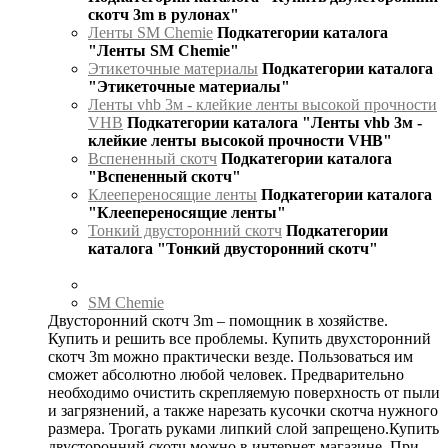
скотч 3m в рулонах"
Ленты SM Chemie
Подкатегории каталога
"Ленты SM Chemie"
Этикеточные материалы
Подкатегории каталога
"Этикеточные материалы"
Ленты vhb 3м - клейкие ленты высокой прочности
VHB
Подкатегории каталога "Ленты vhb 3м -
клейкие ленты высокой прочности VHB"
Вспененный скотч
Подкатегории каталога
"Вспененный скотч"
Клеепереносящие ленты
Подкатегории каталога
"Клеепереносящие ленты"
Тонкий двусторонний скотч
Подкатегории
каталога "Тонкий двусторонний скотч"
SM Chemie
Двусторонний скотч 3m – помощник в хозяйстве.
Купить и решить все проблемы. Купить двухсторонний
скотч 3m можно практически везде. Пользоваться им
сможет абсолютно любой человек. Предварительно
необходимо очистить скрепляемую поверхность от пыли
и загрязнений, а также нарезать кусочки скотча нужного
размера. Трогать руками липкий слой запрещено.Купить
двусторонний скотч можно в интернет-магазине. При