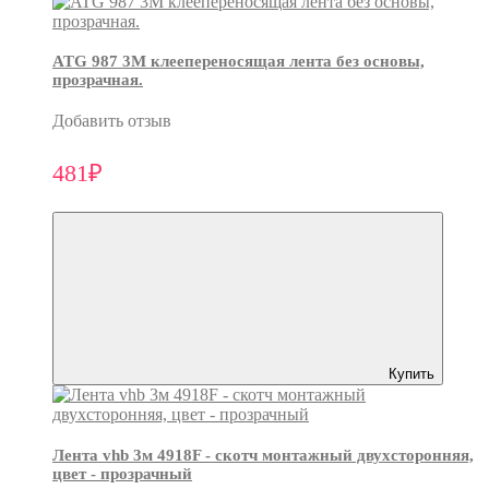
ATG 987 3М клеепереносящая лента без основы,
прозрачная.
Добавить отзыв
481₽
Купить
Лента vhb 3м 4918F - скотч монтажный двухсторонняя,
цвет - прозрачный