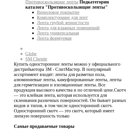
Противоскользящие ленты
Подкатегории
каталога "Противоскользящие ленты"
Виниловое покрытие
Комплектуюшие для лент
Лента грубой зернистости
Лента для влажных помещений
Лента универсальная
Лента формуемая
Globe
SM Chemie
Купить односторонние ленты можно у официального
дистрибьютора 3М - СлитМастер. В популярный
ассортимент входят: ленты для разметки пола,
алюминиевые ленты, камуфлированные ленты, ленты
для герметизации и изоляционные ленты. Все
продукция высокого качества и по отличной цене.Скотч
— это клейкая лента, которая используется для
склеивания различных поверхностей. Он бывает разных
видов и типов, в том числе односторонний скотч.
Односторонний скотч — это скотч, который имеет
липкую поверхность только
Самые продаваемые товары