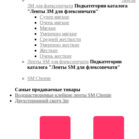
Ленты
3М для флексопечати
Подкатегории каталога
"Ленты 3М для флексопечати"
Супер мягкие
Очень мягкие
Мягкие
Умеренно мягкие
Средней жесткости
Умеренно жесткие
Жесткие
Очень жесткие
Ленты SM для флексопечати
Подкатегории
каталога "Ленты SM для флексопечати"
SM Chemie
Самые продаваемые товары
Водорастворимые клейкие ленты SM Chemie
Двухсторонний скотч 3m