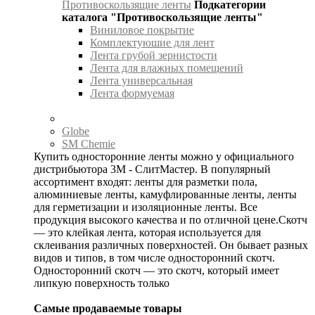
Противоскользящие ленты
Подкатегории
каталога "Противоскользящие ленты"
Виниловое покрытие
Комплектуюшие для лент
Лента грубой зернистости
Лента для влажных помещений
Лента универсальная
Лента формуемая
Globe
SM Chemie
Купить односторонние ленты можно у официального
дистрибьютора 3М - СлитМастер. В популярный
ассортимент входят: ленты для разметки пола,
алюминиевые ленты, камуфлированные ленты, ленты
для герметизации и изоляционные ленты. Все
продукция высокого качества и по отличной цене.Скотч
— это клейкая лента, которая используется для
склеивания различных поверхностей. Он бывает разных
видов и типов, в том числе односторонний скотч.
Односторонний скотч — это скотч, который имеет
липкую поверхность только
Самые продаваемые товары