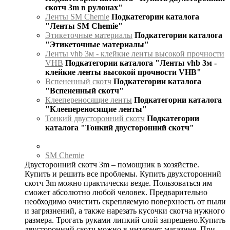
скотч 3m в рулонах"
Ленты SM Chemie
Подкатегории каталога
"Ленты SM Chemie"
Этикеточные материалы
Подкатегории каталога
"Этикеточные материалы"
Ленты vhb 3м - клейкие ленты высокой прочности
VHB
Подкатегории каталога "Ленты vhb 3м -
клейкие ленты высокой прочности VHB"
Вспененный скотч
Подкатегории каталога
"Вспененный скотч"
Клеепереносящие ленты
Подкатегории каталога
"Клеепереносящие ленты"
Тонкий двусторонний скотч
Подкатегории
каталога "Тонкий двусторонний скотч"
SM Chemie
Двусторонний скотч 3m – помощник в хозяйстве.
Купить и решить все проблемы. Купить двухсторонний
скотч 3m можно практически везде. Пользоваться им
сможет абсолютно любой человек. Предварительно
необходимо очистить скрепляемую поверхность от пыли
и загрязнений, а также нарезать кусочки скотча нужного
размера. Трогать руками липкий слой запрещено.Купить
двусторонний скотч можно в интернет-магазине. При