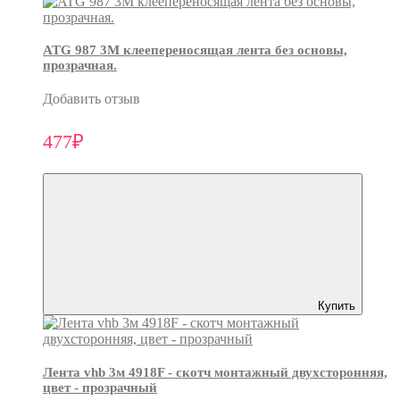
ATG 987 3М клеепереносящая лента без основы,
прозрачная.
Добавить отзыв
477₽
Купить
Лента vhb 3м 4918F - скотч монтажный двухсторонняя,
цвет - прозрачный