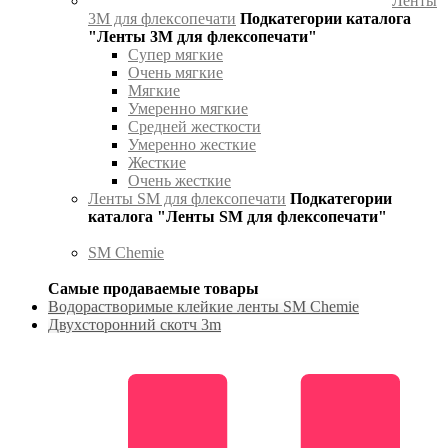
Ленты
3М для флексопечати
Подкатегории каталога
"Ленты 3М для флексопечати"
Супер мягкие
Очень мягкие
Мягкие
Умеренно мягкие
Средней жесткости
Умеренно жесткие
Жесткие
Очень жесткие
Ленты SM для флексопечати
Подкатегории
каталога "Ленты SM для флексопечати"
SM Chemie
Самые продаваемые товары
Водорастворимые клейкие ленты SM Chemie
Двухсторонний скотч 3m