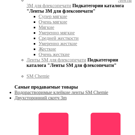
Ленты
3М для флексопечати
Подкатегории каталога
"Ленты 3М для флексопечати"
Супер мягкие
Очень мягкие
Мягкие
Умеренно мягкие
Средней жесткости
Умеренно жесткие
Жесткие
Очень жесткие
Ленты SM для флексопечати
Подкатегории
каталога "Ленты SM для флексопечати"
SM Chemie
Самые продаваемые товары
Водорастворимые клейкие ленты SM Chemie
Двухсторонний скотч 3m