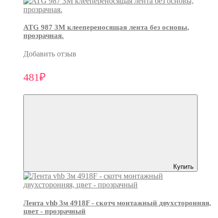
ATG 987 3М клеепереносящая лента без основы,
прозрачная.
Добавить отзыв
481₽
Купить
Лента vhb 3м 4918F - скотч монтажный двухсторонняя,
цвет - прозрачный