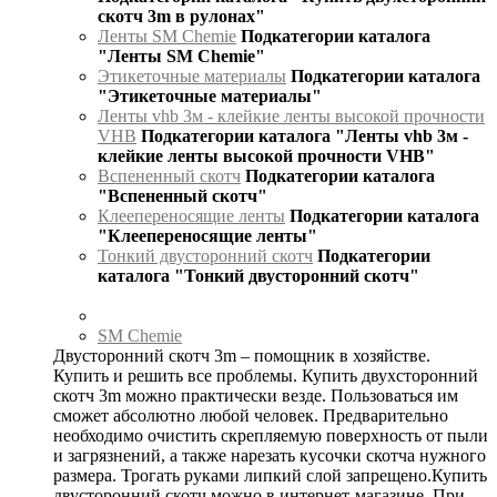
скотч 3m в рулонах"
Ленты SM Chemie
Подкатегории каталога
"Ленты SM Chemie"
Этикеточные материалы
Подкатегории каталога
"Этикеточные материалы"
Ленты vhb 3м - клейкие ленты высокой прочности
VHB
Подкатегории каталога "Ленты vhb 3м -
клейкие ленты высокой прочности VHB"
Вспененный скотч
Подкатегории каталога
"Вспененный скотч"
Клеепереносящие ленты
Подкатегории каталога
"Клеепереносящие ленты"
Тонкий двусторонний скотч
Подкатегории
каталога "Тонкий двусторонний скотч"
SM Chemie
Двусторонний скотч 3m – помощник в хозяйстве.
Купить и решить все проблемы. Купить двухсторонний
скотч 3m можно практически везде. Пользоваться им
сможет абсолютно любой человек. Предварительно
необходимо очистить скрепляемую поверхность от пыли
и загрязнений, а также нарезать кусочки скотча нужного
размера. Трогать руками липкий слой запрещено.Купить
двусторонний скотч можно в интернет-магазине. При