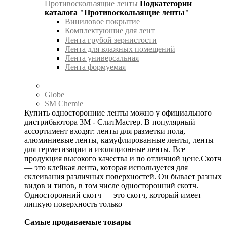
Противоскользящие ленты
Подкатегории
каталога "Противоскользящие ленты"
Виниловое покрытие
Комплектуюшие для лент
Лента грубой зернистости
Лента для влажных помещений
Лента универсальная
Лента формуемая
Globe
SM Chemie
Купить односторонние ленты можно у официального
дистрибьютора 3М - СлитМастер. В популярный
ассортимент входят: ленты для разметки пола,
алюминиевые ленты, камуфлированные ленты, ленты
для герметизации и изоляционные ленты. Все
продукция высокого качества и по отличной цене.Скотч
— это клейкая лента, которая используется для
склеивания различных поверхностей. Он бывает разных
видов и типов, в том числе односторонний скотч.
Односторонний скотч — это скотч, который имеет
липкую поверхность только
Самые продаваемые товары