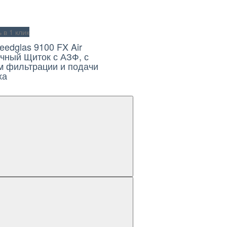
в 1 клик
eedglas 9100 FX Air
чный Щиток с АЗФ, с
м фильтрации и подачи
ха