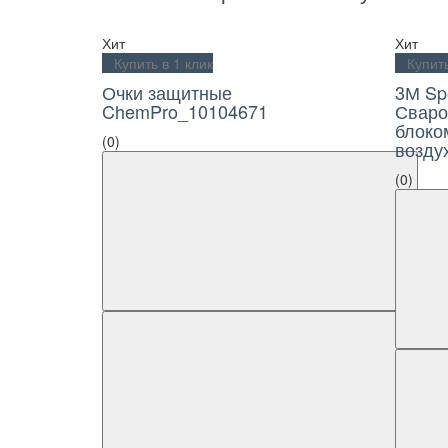
Хит
Хит
Купить в 1 клик
Купить 
Очки защитные
3М Sp
ChemPro_10104671
Сваро
блоко
(0)
возду
(0)