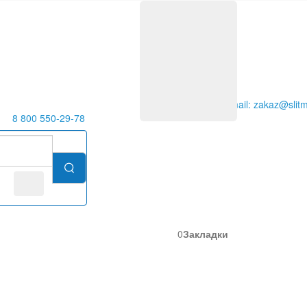
E-mail: zakaz@slitm
8 800 550-29-78
0
Закладки