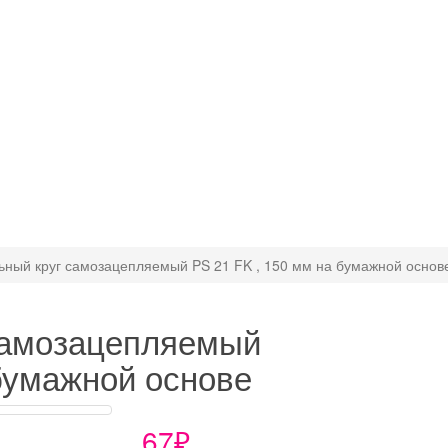
ный круг самозацепляемый PS 21 FK , 150 мм на бумажной основ
самозацепляемый
 бумажной основе
67₽