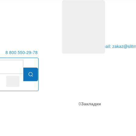
E-mail: zakaz@slitm
8 800 550-29-78
0
Закладки