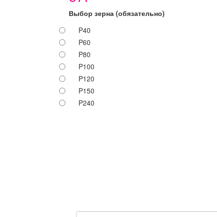
Выбор зерна
(обязательно)
P40
P60
P80
P100
P120
P150
P240