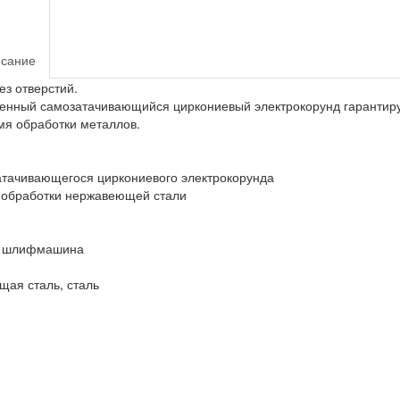
сание
з отверстий.
твенный самозатачивающийся циркониевый электрокорунд гарантир
мя обработки металлов.
атачивающегося циркониевого электрокорунда
 обработки нержавеющей стали
ая шлифмашина
ая сталь, сталь