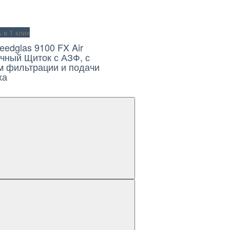
в 1 клик
eedglas 9100 FX Air
чный Щиток с АЗФ, с
м фильтрации и подачи
ха