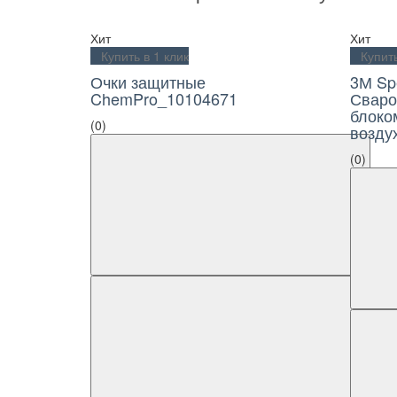
Хит
Хит
Купить в 1 клик
Купить 
Очки защитные
3М Sp
ChemPro_10104671
Сваро
блоко
(0)
возду
(0)