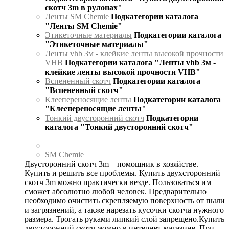
скотч 3m в рулонах"
Ленты SM Chemie
Подкатегории каталога
"Ленты SM Chemie"
Этикеточные материалы
Подкатегории каталога
"Этикеточные материалы"
Ленты vhb 3м - клейкие ленты высокой прочности
VHB
Подкатегории каталога "Ленты vhb 3м -
клейкие ленты высокой прочности VHB"
Вспененный скотч
Подкатегории каталога
"Вспененный скотч"
Клеепереносящие ленты
Подкатегории каталога
"Клеепереносящие ленты"
Тонкий двусторонний скотч
Подкатегории
каталога "Тонкий двусторонний скотч"
SM Chemie
Двусторонний скотч 3m – помощник в хозяйстве.
Купить и решить все проблемы. Купить двухсторонний
скотч 3m можно практически везде. Пользоваться им
сможет абсолютно любой человек. Предварительно
необходимо очистить скрепляемую поверхность от пыли
и загрязнений, а также нарезать кусочки скотча нужного
размера. Трогать руками липкий слой запрещено.Купить
двусторонний скотч можно в интернет-магазине. При