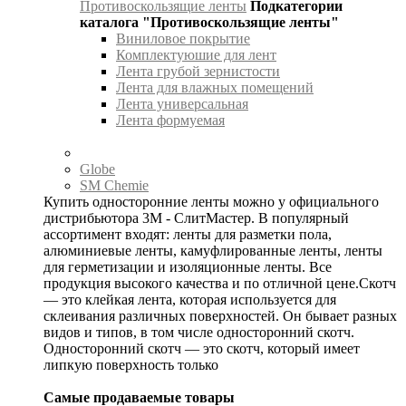
Противоскользящие ленты
Подкатегории
каталога "Противоскользящие ленты"
Виниловое покрытие
Комплектуюшие для лент
Лента грубой зернистости
Лента для влажных помещений
Лента универсальная
Лента формуемая
Globe
SM Chemie
Купить односторонние ленты можно у официального
дистрибьютора 3М - СлитМастер. В популярный
ассортимент входят: ленты для разметки пола,
алюминиевые ленты, камуфлированные ленты, ленты
для герметизации и изоляционные ленты. Все
продукция высокого качества и по отличной цене.Скотч
— это клейкая лента, которая используется для
склеивания различных поверхностей. Он бывает разных
видов и типов, в том числе односторонний скотч.
Односторонний скотч — это скотч, который имеет
липкую поверхность только
Самые продаваемые товары