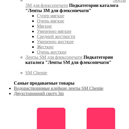
Ленты
3М для флексопечати
Подкатегории каталога
"Ленты 3М для флексопечати"
Супер мягкие
Очень мягкие
Мягкие
Умеренно мягкие
Средней жесткости
Умеренно жесткие
Жесткие
Очень жесткие
Ленты SM для флексопечати
Подкатегории
каталога "Ленты SM для флексопечати"
SM Chemie
Самые продаваемые товары
Водорастворимые клейкие ленты SM Chemie
Двухсторонний скотч 3m