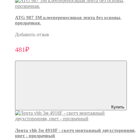
ATG 987 3М клеепереносящая лента без основы,
прозрачная.
Добавить отзыв
481₽
Купить
Лента vhb 3м 4918F - скотч монтажный двухсторонняя,
цвет - прозрачный