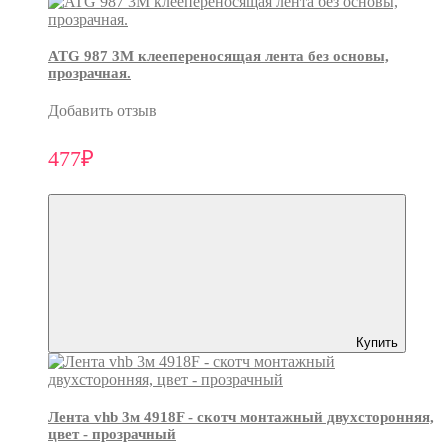
ATG 987 3М клеепереносящая лента без основы,
прозрачная.
Добавить отзыв
477₽
Купить
Лента vhb 3м 4918F - скотч монтажный двухсторонняя,
цвет - прозрачный