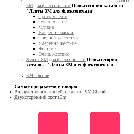
Ленты
3М для флексопечати
Подкатегории каталога
"Ленты 3М для флексопечати"
Супер мягкие
Очень мягкие
Мягкие
Умеренно мягкие
Средней жесткости
Умеренно жесткие
Жесткие
Очень жесткие
Ленты SM для флексопечати
Подкатегории
каталога "Ленты SM для флексопечати"
SM Chemie
Самые продаваемые товары
Водорастворимые клейкие ленты SM Chemie
Двухсторонний скотч 3m