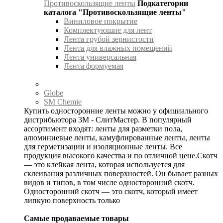
Противоскользящие ленты
Подкатегории
каталога "Противоскользящие ленты"
Виниловое покрытие
Комплектуюшие для лент
Лента грубой зернистости
Лента для влажных помещений
Лента универсальная
Лента формуемая
Globe
SM Chemie
Купить односторонние ленты можно у официального
дистрибьютора 3М - СлитМастер. В популярный
ассортимент входят: ленты для разметки пола,
алюминиевые ленты, камуфлированные ленты, ленты
для герметизации и изоляционные ленты. Все
продукция высокого качества и по отличной цене.Скотч
— это клейкая лента, которая используется для
склеивания различных поверхностей. Он бывает разных
видов и типов, в том числе односторонний скотч.
Односторонний скотч — это скотч, который имеет
липкую поверхность только
Самые продаваемые товары