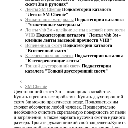
скотч 3m в рулонах"
Ленты SM Chemie
Подкатегории каталога
"Ленты SM Chemie"
Этикеточные материалы
Подкатегории каталога
"Этикеточные материалы"
Ленты vhb 3м - клейкие ленты высокой прочности
VHB
Подкатегории каталога "Ленты vhb 3м -
клейкие ленты высокой прочности VHB"
Вспененный скотч
Подкатегории каталога
"Вспененный скотч"
Клеепереносящие ленты
Подкатегории каталога
"Клеепереносящие ленты"
Тонкий двусторонний скотч
Подкатегории
каталога "Тонкий двусторонний скотч"
SM Chemie
Двусторонний скотч 3m – помощник в хозяйстве.
Купить и решить все проблемы. Купить двухсторонний
скотч 3m можно практически везде. Пользоваться им
сможет абсолютно любой человек. Предварительно
необходимо очистить скрепляемую поверхность от пыли
и загрязнений, а также нарезать кусочки скотча нужного
размера. Трогать руками липкий слой запрещено.Купить
двусторонний скотч можно в интернет-магазине. При