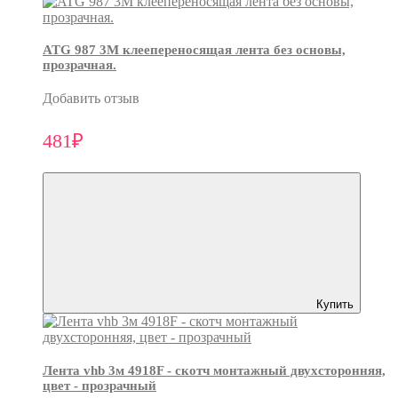
ATG 987 3М клеепереносящая лента без основы,
прозрачная.
Добавить отзыв
481₽
Купить
Лента vhb 3м 4918F - скотч монтажный двухсторонняя,
цвет - прозрачный