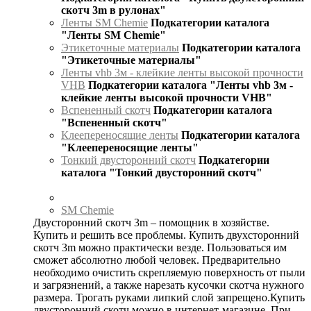
скотч 3m в рулонах"
Ленты SM Chemie
Подкатегории каталога
"Ленты SM Chemie"
Этикеточные материалы
Подкатегории каталога
"Этикеточные материалы"
Ленты vhb 3м - клейкие ленты высокой прочности
VHB
Подкатегории каталога "Ленты vhb 3м -
клейкие ленты высокой прочности VHB"
Вспененный скотч
Подкатегории каталога
"Вспененный скотч"
Клеепереносящие ленты
Подкатегории каталога
"Клеепереносящие ленты"
Тонкий двусторонний скотч
Подкатегории
каталога "Тонкий двусторонний скотч"
SM Chemie
Двусторонний скотч 3m – помощник в хозяйстве.
Купить и решить все проблемы. Купить двухсторонний
скотч 3m можно практически везде. Пользоваться им
сможет абсолютно любой человек. Предварительно
необходимо очистить скрепляемую поверхность от пыли
и загрязнений, а также нарезать кусочки скотча нужного
размера. Трогать руками липкий слой запрещено.Купить
двусторонний скотч можно в интернет-магазине. При