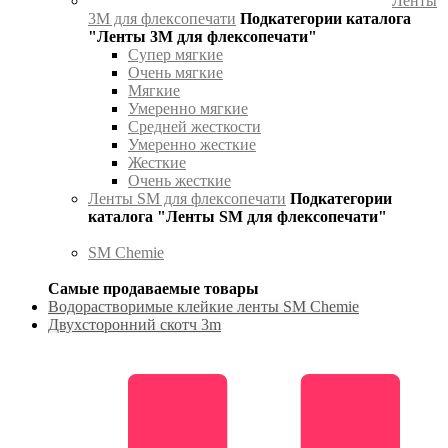
Ленты
3М для флексопечати
Подкатегории каталога
"Ленты 3М для флексопечати"
Супер мягкие
Очень мягкие
Мягкие
Умеренно мягкие
Средней жесткости
Умеренно жесткие
Жесткие
Очень жесткие
Ленты SM для флексопечати
Подкатегории
каталога "Ленты SM для флексопечати"
SM Chemie
Самые продаваемые товары
Водорастворимые клейкие ленты SM Chemie
Двухсторонний скотч 3m