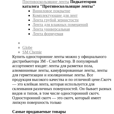
Противоскользящие ленты
Подкатегории
каталога "Противоскользящие ленты"
Виниловое покрытие
Комплектуюшие для лент
Лента грубой зернистости
Лента для влажных помещений
Лента универсальная
Лента формуемая
Globe
SM Chemie
Купить односторонние ленты можно у официального
дистрибьютора 3М - СлитМастер. В популярный
ассортимент входят: ленты для разметки пола,
алюминиевые ленты, камуфлированные ленты, ленты
для герметизации и изоляционные ленты. Все
продукция высокого качества и по отличной цене.Скотч
— это клейкая лента, которая используется для
склеивания различных поверхностей. Он бывает разных
видов и типов, в том числе односторонний скотч.
Односторонний скотч — это скотч, который имеет
липкую поверхность только
Самые продаваемые товары