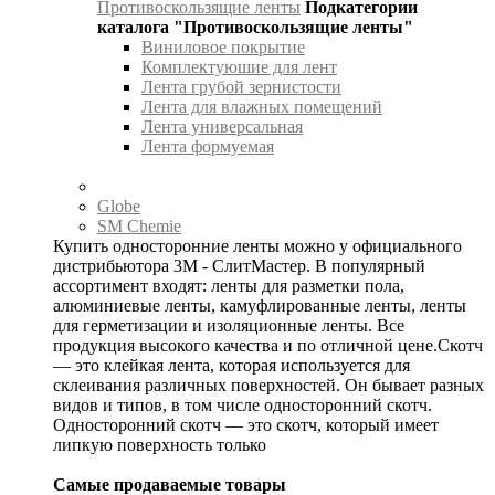
Противоскользящие ленты
Подкатегории
каталога "Противоскользящие ленты"
Виниловое покрытие
Комплектуюшие для лент
Лента грубой зернистости
Лента для влажных помещений
Лента универсальная
Лента формуемая
Globe
SM Chemie
Купить односторонние ленты можно у официального
дистрибьютора 3М - СлитМастер. В популярный
ассортимент входят: ленты для разметки пола,
алюминиевые ленты, камуфлированные ленты, ленты
для герметизации и изоляционные ленты. Все
продукция высокого качества и по отличной цене.Скотч
— это клейкая лента, которая используется для
склеивания различных поверхностей. Он бывает разных
видов и типов, в том числе односторонний скотч.
Односторонний скотч — это скотч, который имеет
липкую поверхность только
Самые продаваемые товары