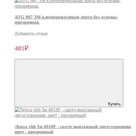
ATG 987 3М клеепереносящая лента без основы,
прозрачная.
Добавить отзыв
481₽
Купить
Лента vhb 3м 4918F - скотч монтажный двухсторонняя,
цвет - прозрачный