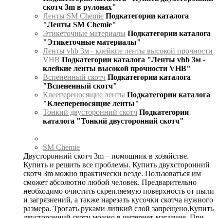
скотч 3m в рулонах"
Ленты SM Chemie
Подкатегории каталога
"Ленты SM Chemie"
Этикеточные материалы
Подкатегории каталога
"Этикеточные материалы"
Ленты vhb 3м - клейкие ленты высокой прочности
VHB
Подкатегории каталога "Ленты vhb 3м -
клейкие ленты высокой прочности VHB"
Вспененный скотч
Подкатегории каталога
"Вспененный скотч"
Клеепереносящие ленты
Подкатегории каталога
"Клеепереносящие ленты"
Тонкий двусторонний скотч
Подкатегории
каталога "Тонкий двусторонний скотч"
SM Chemie
Двусторонний скотч 3m – помощник в хозяйстве.
Купить и решить все проблемы. Купить двухсторонний
скотч 3m можно практически везде. Пользоваться им
сможет абсолютно любой человек. Предварительно
необходимо очистить скрепляемую поверхность от пыли
и загрязнений, а также нарезать кусочки скотча нужного
размера. Трогать руками липкий слой запрещено.Купить
двусторонний скотч можно в интернет-магазине. При