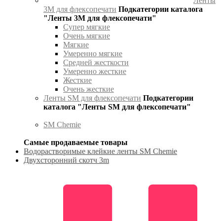
Ленты
3М для флексопечати
Подкатегории каталога
"Ленты 3М для флексопечати"
Супер мягкие
Очень мягкие
Мягкие
Умеренно мягкие
Средней жесткости
Умеренно жесткие
Жесткие
Очень жесткие
Ленты SM для флексопечати
Подкатегории
каталога "Ленты SM для флексопечати"
SM Chemie
Самые продаваемые товары
Водорастворимые клейкие ленты SM Chemie
Двухсторонний скотч 3m