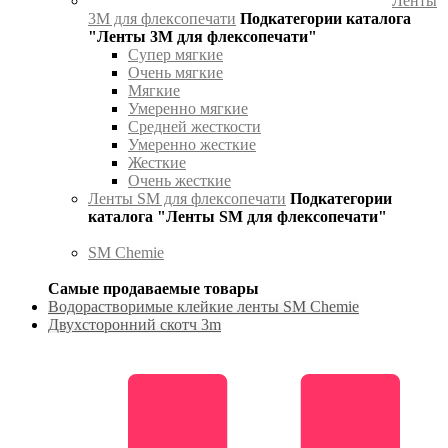
Ленты
3М для флексопечати
Подкатегории каталога
"Ленты 3М для флексопечати"
Супер мягкие
Очень мягкие
Мягкие
Умеренно мягкие
Средней жесткости
Умеренно жесткие
Жесткие
Очень жесткие
Ленты SM для флексопечати
Подкатегории
каталога "Ленты SM для флексопечати"
SM Chemie
Самые продаваемые товары
Водорастворимые клейкие ленты SM Chemie
Двухсторонний скотч 3m