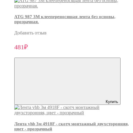
ATG 987 3М клеепереносящая лента без основы,
прозрачная.
Добавить отзыв
481₽
Купить
Лента vhb 3м 4918F - скотч монтажный двухсторонняя,
цвет - прозрачный