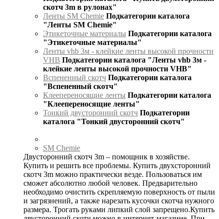
скотч 3m в рулонах"
Ленты SM Chemie
Подкатегории каталога
"Ленты SM Chemie"
Этикеточные материалы
Подкатегории каталога
"Этикеточные материалы"
Ленты vhb 3м - клейкие ленты высокой прочности
VHB
Подкатегории каталога "Ленты vhb 3м -
клейкие ленты высокой прочности VHB"
Вспененный скотч
Подкатегории каталога
"Вспененный скотч"
Клеепереносящие ленты
Подкатегории каталога
"Клеепереносящие ленты"
Тонкий двусторонний скотч
Подкатегории
каталога "Тонкий двусторонний скотч"
SM Chemie
Двусторонний скотч 3m – помощник в хозяйстве.
Купить и решить все проблемы. Купить двухсторонний
скотч 3m можно практически везде. Пользоваться им
сможет абсолютно любой человек. Предварительно
необходимо очистить скрепляемую поверхность от пыли
и загрязнений, а также нарезать кусочки скотча нужного
размера. Трогать руками липкий слой запрещено.Купить
двусторонний скотч можно в интернет-магазине. При