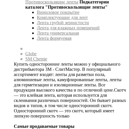
Противоскользящие ленты
Подкатегории
каталога "Противоскользящие ленты"
Виниловое покрытие
Комплектуюшие для лент
Лента грубой зернистости
Лента для влажных помещений
Лента универсальная
Лента формуемая
Globe
SM Chemie
Купить односторонние ленты можно у официального
дистрибьютора 3М - СлитМастер. В популярный
ассортимент входят: ленты для разметки пола,
алюминиевые ленты, камуфлированные ленты, ленты
для герметизации и изоляционные ленты. Все
продукция высокого качества и по отличной цене.Скотч
— это клейкая лента, которая используется для
склеивания различных поверхностей. Он бывает разных
видов и типов, в том числе односторонний скотч.
Односторонний скотч — это скотч, который имеет
липкую поверхность только
Самые продаваемые товары