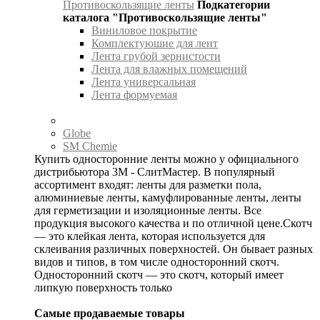
Противоскользящие ленты
Подкатегории
каталога "Противоскользящие ленты"
Виниловое покрытие
Комплектуюшие для лент
Лента грубой зернистости
Лента для влажных помещений
Лента универсальная
Лента формуемая
Globe
SM Chemie
Купить односторонние ленты можно у официального
дистрибьютора 3М - СлитМастер. В популярный
ассортимент входят: ленты для разметки пола,
алюминиевые ленты, камуфлированные ленты, ленты
для герметизации и изоляционные ленты. Все
продукция высокого качества и по отличной цене.Скотч
— это клейкая лента, которая используется для
склеивания различных поверхностей. Он бывает разных
видов и типов, в том числе односторонний скотч.
Односторонний скотч — это скотч, который имеет
липкую поверхность только
Самые продаваемые товары