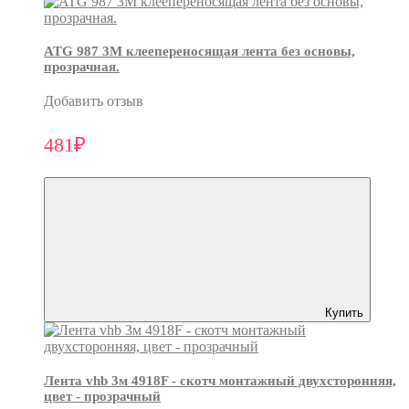
ATG 987 3М клеепереносящая лента без основы,
прозрачная.
Добавить отзыв
481₽
Купить
Лента vhb 3м 4918F - скотч монтажный двухсторонняя,
цвет - прозрачный