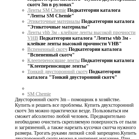
скотч 3m в рулонах"
Ленты SM Chemie
Подкатегории каталога
"Ленты SM Chemie"
Этикеточные материалы
Подкатегории каталога
"Этикеточные материалы"
Ленты vhb 3м - клейкие ленты высокой прочности
VHB
Подкатегории каталога "Ленты vhb 3м -
клейкие ленты высокой прочности VHB"
Вспененный скотч
Подкатегории каталога
"Вспененный скотч"
Клеепереносящие ленты
Подкатегории каталога
"Клеепереносящие ленты"
Тонкий двусторонний скотч
Подкатегории
каталога "Тонкий двусторонний скотч"
SM Chemie
Двусторонний скотч 3m – помощник в хозяйстве.
Купить и решить все проблемы. Купить двухсторонний
скотч 3m можно практически везде. Пользоваться им
сможет абсолютно любой человек. Предварительно
необходимо очистить скрепляемую поверхность от пыли
и загрязнений, а также нарезать кусочки скотча нужного
размера. Трогать руками липкий слой запрещено.Купить
двусторонний скотч можно в интернет-магазине. При