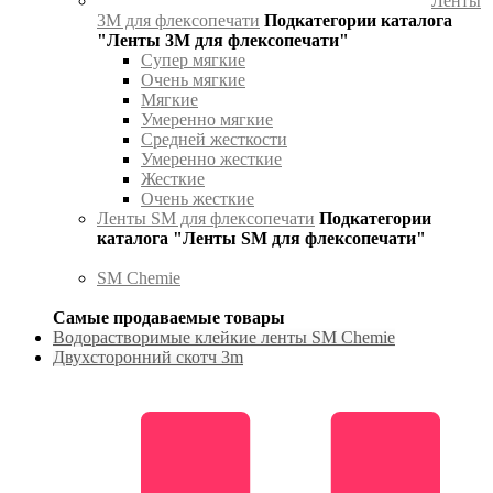
Ленты
3М для флексопечати
Подкатегории каталога
"Ленты 3М для флексопечати"
Супер мягкие
Очень мягкие
Мягкие
Умеренно мягкие
Средней жесткости
Умеренно жесткие
Жесткие
Очень жесткие
Ленты SM для флексопечати
Подкатегории
каталога "Ленты SM для флексопечати"
SM Chemie
Самые продаваемые товары
Водорастворимые клейкие ленты SM Chemie
Двухсторонний скотч 3m