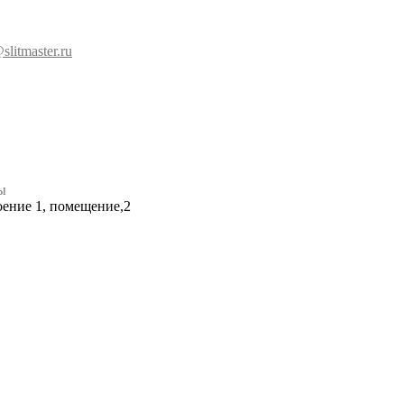
slitmaster.ru
ы
роение 1, помещение,2