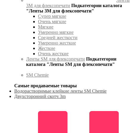
Ленты
3М для флексопечати
Подкатегории каталога
"Ленты 3М для флексопечати"
Супер мягкие
Очень мягкие
Мягкие
Умеренно мягкие
Средней жесткости
Умеренно жесткие
Жесткие
Очень жесткие
Ленты SM для флексопечати
Подкатегории
каталога "Ленты SM для флексопечати"
SM Chemie
Самые продаваемые товары
Водорастворимые клейкие ленты SM Chemie
Двухсторонний скотч 3m