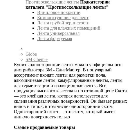
Противоскользящие ленты
Подкатегории
каталога "Противоскользящие ленты"
Виниловое покрытие
Комплектуюшие для лент
Лента грубой зернистости
Лента для влажных помещений
Лента универсальная
Лента формуемая
Globe
SM Chemie
Купить односторонние ленты можно у официального
дистрибьютора 3М - СлитМастер. В популярный
ассортимент входят: ленты для разметки пола,
алюминиевые ленты, камуфлированные ленты, ленты
для герметизации и изоляционные ленты. Все
продукция высокого качества и по отличной цене.Скотч
— это клейкая лента, которая используется для
склеивания различных поверхностей. Он бывает разных
видов и типов, в том числе односторонний скотч.
Односторонний скотч — это скотч, который имеет
липкую поверхность только
Самые продаваемые товары