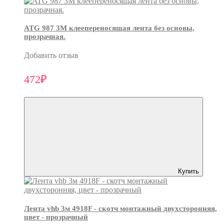
ATG 987 3М клеепереносящая лента без основы,
прозрачная.
Добавить отзыв
472₽
Купить
Лента vhb 3м 4918F - скотч монтажный двухсторонняя,
цвет - прозрачный