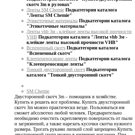
скотч 3m в рулонах"
Ленты SM Chemie
Подкатегории каталога
"Ленты SM Chemie"
Этикеточные материалы
Подкатегории каталога
"Этикеточные материалы"
Ленты vhb 3м - клейкие ленты высокой прочности
VHB
Подкатегории каталога "Ленты vhb 3м -
клейкие ленты высокой прочности VHB"
Вспененный скотч
Подкатегории каталога
"Вспененный скотч"
Клеепереносящие ленты
Подкатегории каталога
"Клеепереносящие ленты"
Тонкий двусторонний скотч
Подкатегории
каталога "Тонкий двусторонний скотч"
SM Chemie
Двусторонний скотч 3m – помощник в хозяйстве.
Купить и решить все проблемы. Купить двухсторонний
скотч 3m можно практически везде. Пользоваться им
сможет абсолютно любой человек. Предварительно
необходимо очистить скрепляемую поверхность от пыли
и загрязнений, а также нарезать кусочки скотча нужного
размера. Трогать руками липкий слой запрещено.Купить
двусторонний скотч можно в интернет-магазине. При