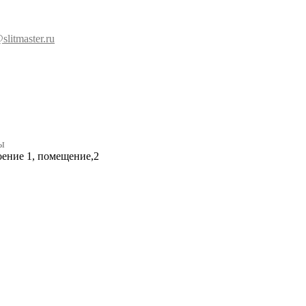
slitmaster.ru
ы
роение 1, помещение,2