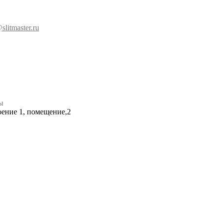
slitmaster.ru
ы
роение 1, помещение,2