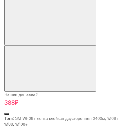
Нашли дешевле?
388₽
Теги:
SM WF08+ лента клейкая двусторонняя 2400м
,
wf08+
,
wf08
,
wf 08+