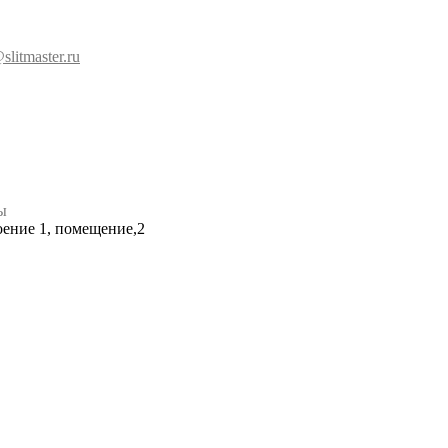
slitmaster.ru
ы
роение 1, помещение,2