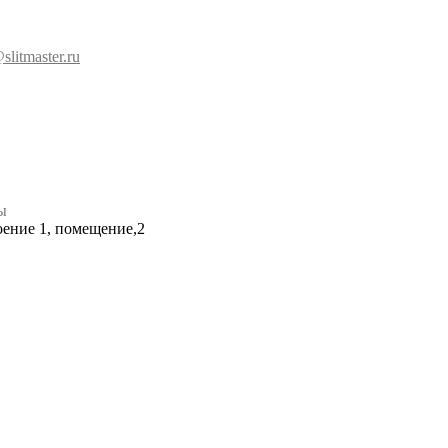
slitmaster.ru
ы
роение 1, помещение,2