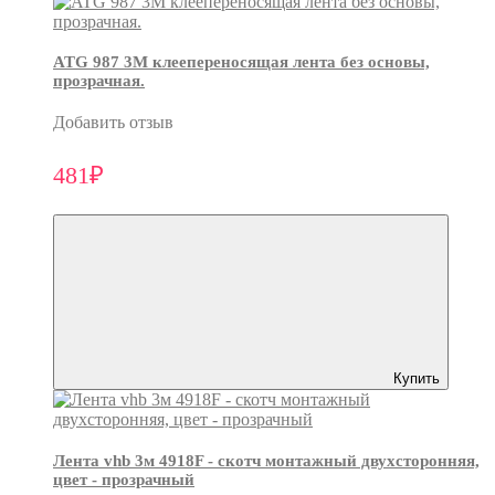
ATG 987 3М клеепереносящая лента без основы,
прозрачная.
Добавить отзыв
481₽
Купить
Лента vhb 3м 4918F - скотч монтажный двухсторонняя,
цвет - прозрачный