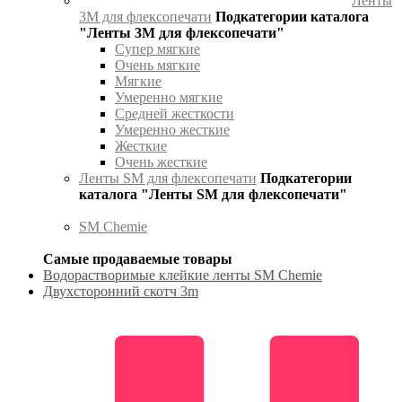
Ленты
3М для флексопечати
Подкатегории каталога
"Ленты 3М для флексопечати"
Супер мягкие
Очень мягкие
Мягкие
Умеренно мягкие
Средней жесткости
Умеренно жесткие
Жесткие
Очень жесткие
Ленты SM для флексопечати
Подкатегории
каталога "Ленты SM для флексопечати"
SM Chemie
Самые продаваемые товары
Водорастворимые клейкие ленты SM Chemie
Двухсторонний скотч 3m