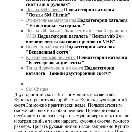
скотч 3m в рулонах"
Ленты SM Chemie
Подкатегории каталога
"Ленты SM Chemie"
Этикеточные материалы
Подкатегории каталога
"Этикеточные материалы"
Ленты vhb 3м - клейкие ленты высокой прочности
VHB
Подкатегории каталога "Ленты vhb 3м -
клейкие ленты высокой прочности VHB"
Вспененный скотч
Подкатегории каталога
"Вспененный скотч"
Клеепереносящие ленты
Подкатегории каталога
"Клеепереносящие ленты"
Тонкий двусторонний скотч
Подкатегории
каталога "Тонкий двусторонний скотч"
SM Chemie
Двусторонний скотч 3m – помощник в хозяйстве.
Купить и решить все проблемы. Купить двухсторонний
скотч 3m можно практически везде. Пользоваться им
сможет абсолютно любой человек. Предварительно
необходимо очистить скрепляемую поверхность от пыли
и загрязнений, а также нарезать кусочки скотча нужного
размера. Трогать руками липкий слой запрещено.Купить
двусторонний скотч можно в интернет-магазине. При