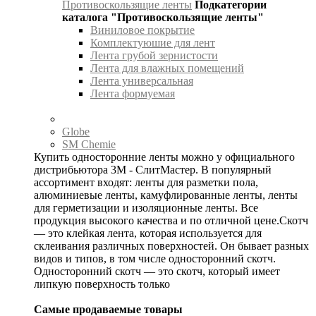
Противоскользящие ленты
Подкатегории
каталога "Противоскользящие ленты"
Виниловое покрытие
Комплектуюшие для лент
Лента грубой зернистости
Лента для влажных помещений
Лента универсальная
Лента формуемая
Globe
SM Chemie
Купить односторонние ленты можно у официального
дистрибьютора 3М - СлитМастер. В популярный
ассортимент входят: ленты для разметки пола,
алюминиевые ленты, камуфлированные ленты, ленты
для герметизации и изоляционные ленты. Все
продукция высокого качества и по отличной цене.Скотч
— это клейкая лента, которая используется для
склеивания различных поверхностей. Он бывает разных
видов и типов, в том числе односторонний скотч.
Односторонний скотч — это скотч, который имеет
липкую поверхность только
Самые продаваемые товары