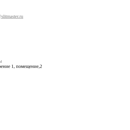
slitmaster.ru
ы
роение 1, помещение,2