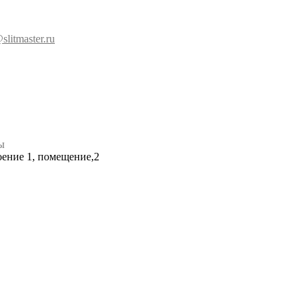
slitmaster.ru
ы
роение 1, помещение,2