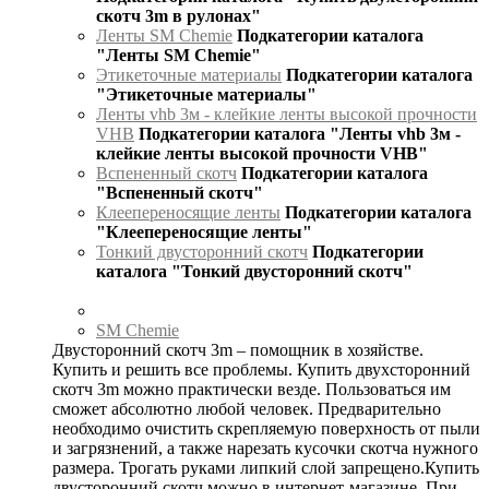
скотч 3m в рулонах"
Ленты SM Chemie
Подкатегории каталога
"Ленты SM Chemie"
Этикеточные материалы
Подкатегории каталога
"Этикеточные материалы"
Ленты vhb 3м - клейкие ленты высокой прочности
VHB
Подкатегории каталога "Ленты vhb 3м -
клейкие ленты высокой прочности VHB"
Вспененный скотч
Подкатегории каталога
"Вспененный скотч"
Клеепереносящие ленты
Подкатегории каталога
"Клеепереносящие ленты"
Тонкий двусторонний скотч
Подкатегории
каталога "Тонкий двусторонний скотч"
SM Chemie
Двусторонний скотч 3m – помощник в хозяйстве.
Купить и решить все проблемы. Купить двухсторонний
скотч 3m можно практически везде. Пользоваться им
сможет абсолютно любой человек. Предварительно
необходимо очистить скрепляемую поверхность от пыли
и загрязнений, а также нарезать кусочки скотча нужного
размера. Трогать руками липкий слой запрещено.Купить
двусторонний скотч можно в интернет-магазине. При