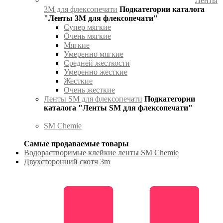
Ленты
3М для флексопечати
Подкатегории каталога
"Ленты 3М для флексопечати"
Супер мягкие
Очень мягкие
Мягкие
Умеренно мягкие
Средней жесткости
Умеренно жесткие
Жесткие
Очень жесткие
Ленты SM для флексопечати
Подкатегории
каталога "Ленты SM для флексопечати"
SM Chemie
Самые продаваемые товары
Водорастворимые клейкие ленты SM Chemie
Двухсторонний скотч 3m