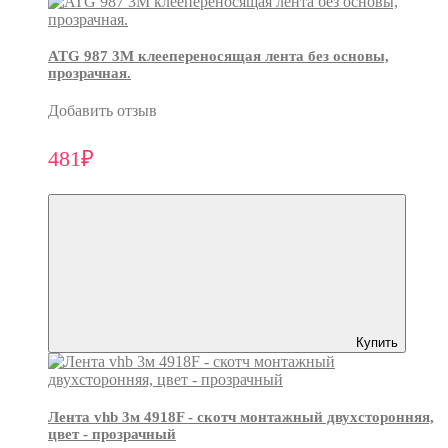
ATG 987 3М клеепереносящая лента без основы,
прозрачная.
Добавить отзыв
481₽
Купить
Лента vhb 3м 4918F - скотч монтажный двухсторонняя,
цвет - прозрачный