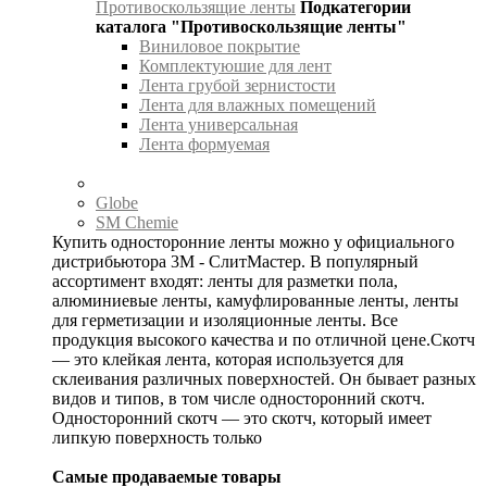
Противоскользящие ленты
Подкатегории
каталога "Противоскользящие ленты"
Виниловое покрытие
Комплектуюшие для лент
Лента грубой зернистости
Лента для влажных помещений
Лента универсальная
Лента формуемая
Globe
SM Chemie
Купить односторонние ленты можно у официального
дистрибьютора 3М - СлитМастер. В популярный
ассортимент входят: ленты для разметки пола,
алюминиевые ленты, камуфлированные ленты, ленты
для герметизации и изоляционные ленты. Все
продукция высокого качества и по отличной цене.Скотч
— это клейкая лента, которая используется для
склеивания различных поверхностей. Он бывает разных
видов и типов, в том числе односторонний скотч.
Односторонний скотч — это скотч, который имеет
липкую поверхность только
Самые продаваемые товары